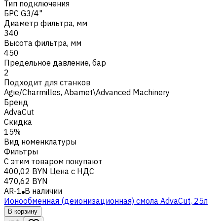
Тип подключения
БРС G3/4"
Диаметр фильтра, мм
340
Высота фильтра, мм
450
Предельное давление, бар
2
Подходит для станков
Agie/Charmilles
,
Abamet\Advanced Machinery
Бренд
AdvaCut
Скидка
15%
Вид номенклатуры
Фильтры
С этим товаром покупают
400,02 BYN
Цена с НДС
470,62 BYN
AR-1
В наличии
Ионообменная (деионизационная) смола AdvaСut, 25л
В корзину