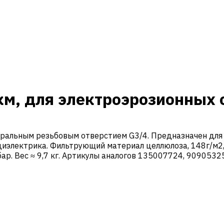
м, для электроэрозионных с
тральным резьбовым отверстием G3/4. Предназначен для
 диэлектрика. Фильтрующий материал целлюлоза, 148г/м2
ар. Вес ≈ 9,7 кг. Артикулы аналогов 135007724, 909053