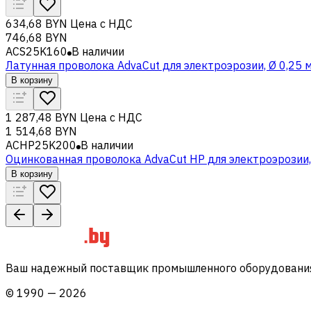
634,68 BYN
Цена с НДС
746,68 BYN
ACS25K160
В наличии
Латунная проволока AdvaCut для электроэрозии, Ø 0,25 м
В корзину
1 287,48 BYN
Цена с НДС
1 514,68 BYN
ACHP25K200
В наличии
Оцинкованная проволока AdvaCut HP для электроэрозии, 
В корзину
Ваш надежный поставщик промышленного оборудования 
©
1990
—
2026