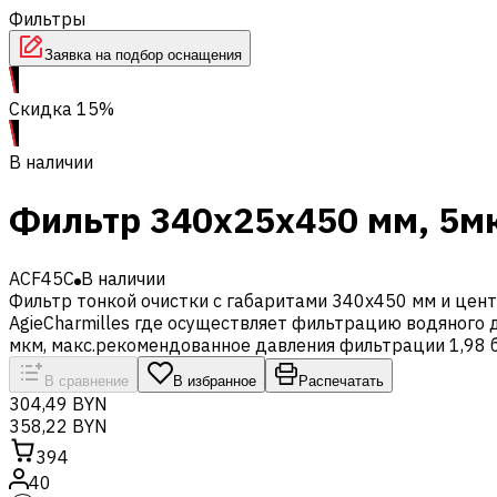
Фильтры
Заявка на подбор оснащения
Скидка 15%
В наличии
Фильтр 340x25x450 мм, 5мк
ACF45C
В наличии
Фильтр тонкой очистки с габаритами 340х450 мм и цен
AgieCharmilles где осуществляет фильтрацию водяного
мкм, макс.рекомендованное давления фильтрации 1,98 б
В сравнение
В избранное
Распечатать
304,49 BYN
358,22 BYN
394
40