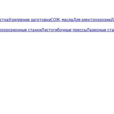
стка
Крепление заготовки
СОЖ, масла
Для электроэрозии
Д
роэрозионные станки
Листогибочные прессы
Лазерные ст