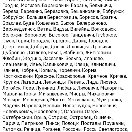
Гродно, Могилев, Барановичи, Барань, Белыничи,
Береза, Березино, Березовка, Бешенковичи, Бобруйск,
Бобруйск , Большая Берестовица, Борисов, Брагин,
Браслав, Буда-Кошелево, Быхов, Валерьяново,
Верхнедвинск, Ветка, Видзы, Вилейка, Волковыск,
Воложин, Вороново, Высокое, Ганцевичи, Глубокое,
Глуск, Горки, Городея, Городок, Давид-Городок,
Дзержинск, Добруш, Довск, Докшицы, Дрогичин,
Дубровно, Дятлово, Ельск, Жабинка, Житковичи,
Жлобин , Жодино, Заславль, Зельва, Иваново,
Ивацевичи, Ивье, Калинковичи, Клецк, Климовичи,
Кличев, Кобрин, Копыль, Кореличи, Корма,
Костюковичи, Красное, Краснополье, Кремное, Кричев,
Крупки, Лагвощи, Лельчицы, Лепель, Лида, Лиозно,
Логойск, Лоев, Лунинец, Любань, Ляховичи, Малорита,
Марьина Горка, Микашевичи, Миоры, Михановичи,
Мозырь, Молодечно, Мосты, Мстиславль, Муляровка,
Мядель, Наровля, Несвиж, Новогрудок, Новоельня,
Новолукомль, Новополоцк, Озаричи, Озеры,
Октябрьский, Орша, Острино, Островец, Ошмяны,
Паричи, Петриков, Пинск, Полоцк, Поставы, Пружаны,
Ратомка, Речица, Рогачев, Россоны, Россь, Светлогорск,