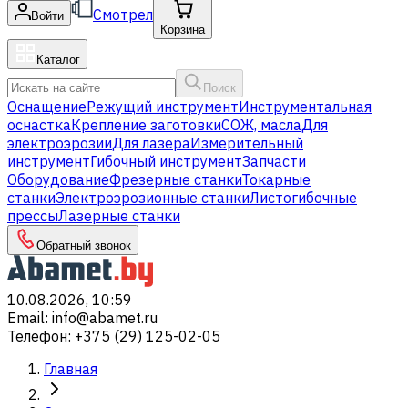
Смотрел
Войти
Корзина
Каталог
Поиск
Оснащение
Режущий инструмент
Инструментальная
оснастка
Крепление заготовки
СОЖ, масла
Для
электроэрозии
Для лазера
Измерительный
инструмент
Гибочный инструмент
Запчасти
Оборудование
Фрезерные станки
Токарные
станки
Электроэрозионные станки
Листогибочные
прессы
Лазерные станки
Обратный звонок
10.08.2026, 10:59
Email
:
info@abamet.ru
Телефон
:
+375 (29) 125-02-05
Главная