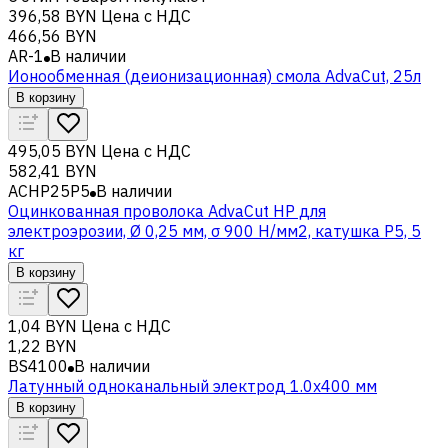
396,58 BYN
Цена с НДС
466,56 BYN
AR-1
В наличии
Ионообменная (деионизационная) смола AdvaСut, 25л
В корзину
495,05 BYN
Цена с НДС
582,41 BYN
ACHP25P5
В наличии
Оцинкованная проволока AdvaCut HP для
электроэрозии, Ø 0,25 мм, σ 900 Н/мм2, катушка P5, 5
кг
В корзину
1,04 BYN
Цена с НДС
1,22 BYN
BS4100
В наличии
Латунный одноканальный электрод 1.0x400 мм
В корзину