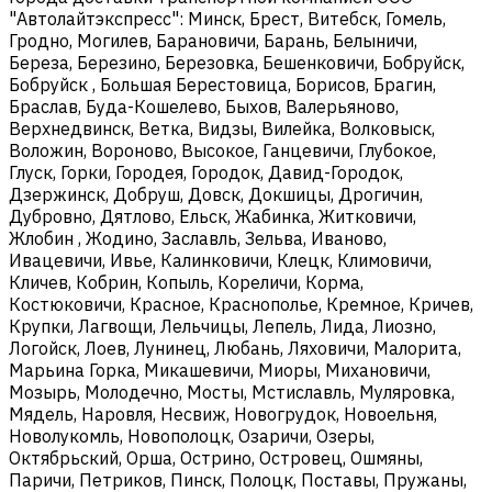
"Автолайтэкспресс": Минск, Брест, Витебск, Гомель,
Гродно, Могилев, Барановичи, Барань, Белыничи,
Береза, Березино, Березовка, Бешенковичи, Бобруйск,
Бобруйск , Большая Берестовица, Борисов, Брагин,
Браслав, Буда-Кошелево, Быхов, Валерьяново,
Верхнедвинск, Ветка, Видзы, Вилейка, Волковыск,
Воложин, Вороново, Высокое, Ганцевичи, Глубокое,
Глуск, Горки, Городея, Городок, Давид-Городок,
Дзержинск, Добруш, Довск, Докшицы, Дрогичин,
Дубровно, Дятлово, Ельск, Жабинка, Житковичи,
Жлобин , Жодино, Заславль, Зельва, Иваново,
Ивацевичи, Ивье, Калинковичи, Клецк, Климовичи,
Кличев, Кобрин, Копыль, Кореличи, Корма,
Костюковичи, Красное, Краснополье, Кремное, Кричев,
Крупки, Лагвощи, Лельчицы, Лепель, Лида, Лиозно,
Логойск, Лоев, Лунинец, Любань, Ляховичи, Малорита,
Марьина Горка, Микашевичи, Миоры, Михановичи,
Мозырь, Молодечно, Мосты, Мстиславль, Муляровка,
Мядель, Наровля, Несвиж, Новогрудок, Новоельня,
Новолукомль, Новополоцк, Озаричи, Озеры,
Октябрьский, Орша, Острино, Островец, Ошмяны,
Паричи, Петриков, Пинск, Полоцк, Поставы, Пружаны,