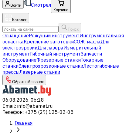
Смотрел
Войти
Корзина
Каталог
Поиск
Оснащение
Режущий инструмент
Инструментальная
оснастка
Крепление заготовки
СОЖ, масла
Для
электроэрозии
Для лазера
Измерительный
инструмент
Гибочный инструмент
Запчасти
Оборудование
Фрезерные станки
Токарные
станки
Электроэрозионные станки
Листогибочные
прессы
Лазерные станки
Обратный звонок
06.08.2026, 06:18
Email
:
info@abamet.ru
Телефон
:
+375 (29) 125-02-05
Главная