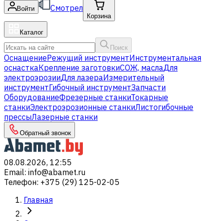
Смотрел
Войти
Корзина
Каталог
Поиск
Оснащение
Режущий инструмент
Инструментальная
оснастка
Крепление заготовки
СОЖ, масла
Для
электроэрозии
Для лазера
Измерительный
инструмент
Гибочный инструмент
Запчасти
Оборудование
Фрезерные станки
Токарные
станки
Электроэрозионные станки
Листогибочные
прессы
Лазерные станки
Обратный звонок
08.08.2026, 12:55
Email
:
info@abamet.ru
Телефон
:
+375 (29) 125-02-05
Главная