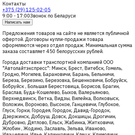
Контакты
+375 (29) 125-02-05
9:00 - 17:00
Звонок по Беларуси
Написать нам
Предложения товаров на сайте не является публичной
офертой. Договоры купли-продажи товара
оформляются через отдел продаж. Минимальная сумма
заказа составляет 450 белорусских рублей.
Города доставки транспортной компанией ООО
"Автолайтэкспресс": Минск, Брест, Витебск, Гомель,
Гродно, Могилев, Барановичи, Барань, Белыничи,
Береза, Березино, Березовка, Бешенковичи, Бобруйск,
Бобруйск , Большая Берестовица, Борисов, Брагин,
Браслав, Буда-Кошелево, Быхов, Валерьяново,
Верхнедвинск, Ветка, Видзы, Вилейка, Волковыск,
Воложин, Вороново, Высокое, Ганцевичи, Глубокое,
Глуск, Горки, Городея, Городок, Давид-Городок,
Дзержинск, Добруш, Довск, Докшицы, Дрогичин,
Дубровно, Дятлово, Ельск, Жабинка, Житковичи,
Жлобин , Жодино, Заславль, Зельва, Иваново,
Ивацевичи, Ивье, Калинковичи, Клецк, Климовичи,