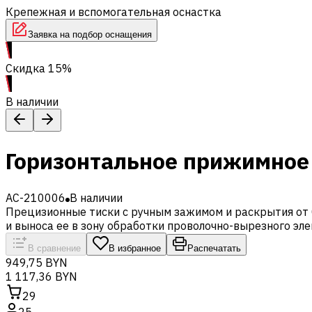
Крепежная и вспомогательная оснастка
Заявка на подбор оснащения
Скидка 15%
В наличии
Горизонтальное прижимное
AC-210006
В наличии
Прецизионные тиски с ручным зажимом и раскрытия от 
и выноса ее в зону обработки проволочно-вырезного эл
В сравнение
В избранное
Распечатать
949,75 BYN
1 117,36 BYN
29
25