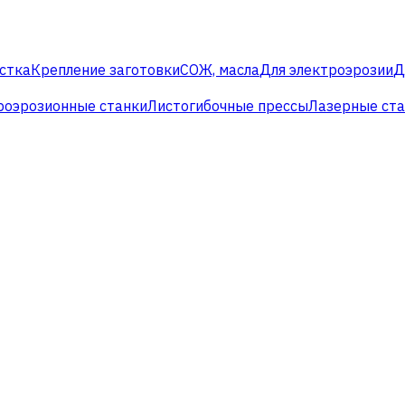
стка
Крепление заготовки
СОЖ, масла
Для электроэрозии
Д
роэрозионные станки
Листогибочные прессы
Лазерные ст