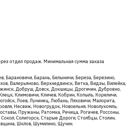
ерез отдел продаж. Минимальная сумма заказа
в, Барановичи, Барань, Белыничи, Береза, Березино,
хов, Валерьяново, Верхнедвинск, Ветка, Видзы, Вилейка,
ержинск, Добруш, Довск, Докшицы, Дрогичин, Дубровно,
Клецк, Климовичи, Кличев, Кобрин, Копыль, Кореличи,
огойск, Лоев, Лунинец, Любань, Ляховичи, Малорита,
овля, Несвиж, Новогрудок, Новоельня, Новолукомль,
оставы, Пружаны, Ратомка, Речица, Рогачев, Россоны,
, Сокол, Солигорск, Старые Дороги, Столбцы, Столин,
ковщина, Шклов, Шумилино, Щучин.