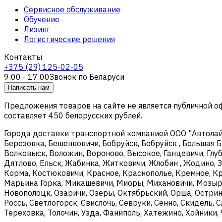
Сервисное обслуживание
Обучение
Лизинг
Логистические решения
Контакты
+375 (29) 125-02-05
9:00 - 17:00
Звонок по Беларуси
Написать нам
Предложения товаров на сайте не является публичной 
составляет 450 белорусских рублей.
Города доставки транспортной компанией ООО "Автолайтэ
Березовка, Бешенковичи, Бобруйск, Бобруйск , Большая Б
Волковыск, Воложин, Вороново, Высокое, Ганцевичи, Глуб
Дятлово, Ельск, Жабинка, Житковичи, Жлобин , Жодино, З
Корма, Костюковичи, Красное, Краснополье, Кремное, Кри
Марьина Горка, Микашевичи, Миоры, Михановичи, Мозырь
Новополоцк, Озаричи, Озеры, Октябрьский, Орша, Острин
Россь, Светлогорск, Свислочь, Севруки, Сенно, Скидель, 
Тереховка, Толочин, Узда, Фаниполь, Хатежино, Хойники