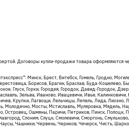
офертой. Договоры купли-продажи товара оформляются ч
кспресс": Минск, Брест, Витебск, Гомель, Гродно, Могиле
ерестовица, Борисов, Брагин, Браслав, Буда-Кошелево, Бы
окое, Глуск, Горки, Городея, Городок, Давид-Городок, Дз
аславль, Зельва, Иваново, Ивацевичи, Ивье, Калинковичи, 
чев, Крупки, Лагвощи, Лельчицы, Лепель, Лида, Лиозно, Л
, Молодечно, Мосты, Мстиславль, Муляровка, Мядель, Нар
о, Островец, Ошмяны, Паричи, Петриков, Пинск, Полоцк, П
Славгород, Слоним, Слуцк, Смолевичи, Сморгонь, Смульково
, Чаусы, Чашники, Червень, Чериков, Чечерск, Чисть, Шар