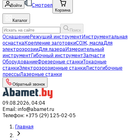
Смотрел
Войти
Корзина
Каталог
Поиск
Оснащение
Режущий инструмент
Инструментальная
оснастка
Крепление заготовки
СОЖ, масла
Для
электроэрозии
Для лазера
Измерительный
инструмент
Гибочный инструмент
Запчасти
Оборудование
Фрезерные станки
Токарные
станки
Электроэрозионные станки
Листогибочные
прессы
Лазерные станки
Обратный звонок
09.08.2026, 04:04
Email
:
info@abamet.ru
Телефон
:
+375 (29) 125-02-05
Главная