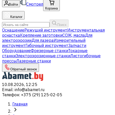
Смотрел
Войти
Корзина
Каталог
Поиск
Оснащение
Режущий инструмент
Инструментальная
оснастка
Крепление заготовки
СОЖ, масла
Для
электроэрозии
Для лазера
Измерительный
инструмент
Гибочный инструмент
Запчасти
Оборудование
Фрезерные станки
Токарные
станки
Электроэрозионные станки
Листогибочные
прессы
Лазерные станки
Обратный звонок
10.08.2026, 12:25
Email
:
info@abamet.ru
Телефон
:
+375 (29) 125-02-05
Главная