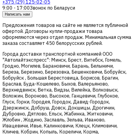
+375 (29) 125-02-05
9:00 - 17:00
Звонок по Беларуси
Написать нам
Предложения товаров на сайте не является публичной
офертой. Договоры купли-продажи товара
оформляются через отдел продаж. Минимальная сумма
заказа составляет 450 белорусских рублей.
Города доставки транспортной компанией ООО
"Автолайтэкспресс": Минск, Брест, Витебск, Гомель,
Гродно, Могилев, Барановичи, Барань, Белыничи,
Береза, Березино, Березовка, Бешенковичи, Бобруйск,
Бобруйск , Большая Берестовица, Борисов, Брагин,
Браслав, Буда-Кошелево, Быхов, Валерьяново,
Верхнедвинск, Ветка, Видзы, Вилейка, Волковыск,
Воложин, Вороново, Высокое, Ганцевичи, Глубокое,
Глуск, Горки, Городея, Городок, Давид-Городок,
Дзержинск, Добруш, Довск, Докшицы, Дрогичин,
Дубровно, Дятлово, Ельск, Жабинка, Житковичи,
Жлобин , Жодино, Заславль, Зельва, Иваново,
Ивацевичи, Ивье, Калинковичи, Клецк, Климовичи,
Кличев, Кобрин, Копыль, Кореличи, Корма,