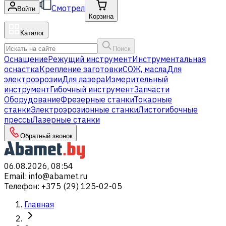
Смотрел
Войти
Корзина
Каталог
Поиск
Оснащение
Режущий инструмент
Инструментальная
оснастка
Крепление заготовки
СОЖ, масла
Для
электроэрозии
Для лазера
Измерительный
инструмент
Гибочный инструмент
Запчасти
Оборудование
Фрезерные станки
Токарные
станки
Электроэрозионные станки
Листогибочные
прессы
Лазерные станки
Обратный звонок
06.08.2026, 08:54
Email
:
info@abamet.ru
Телефон
:
+375 (29) 125-02-05
Главная