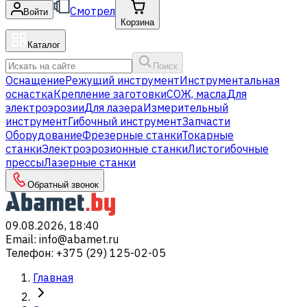
Смотрел
Войти
Корзина
Каталог
Поиск
Оснащение
Режущий инструмент
Инструментальная
оснастка
Крепление заготовки
СОЖ, масла
Для
электроэрозии
Для лазера
Измерительный
инструмент
Гибочный инструмент
Запчасти
Оборудование
Фрезерные станки
Токарные
станки
Электроэрозионные станки
Листогибочные
прессы
Лазерные станки
Обратный звонок
09.08.2026, 18:40
Email
:
info@abamet.ru
Телефон
:
+375 (29) 125-02-05
Главная