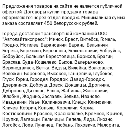
Предложения товаров на сайте не является публичной
офертой. Договоры купли-продажи товара
оформляются через отдел продаж. Минимальная сумма
заказа составляет 450 белорусских рублей.
Города доставки транспортной компанией ООО
"Автолайтэкспресс": Минск, Брест, Витебск, Гомель,
Гродно, Могилев, Барановичи, Барань, Белыничи,
Береза, Березино, Березовка, Бешенковичи, Бобруйск,
Бобруйск , Большая Берестовица, Борисов, Брагин,
Браслав, Буда-Кошелево, Быхов, Валерьяново,
Верхнедвинск, Ветка, Видзы, Вилейка, Волковыск,
Воложин, Вороново, Высокое, Ганцевичи, Глубокое,
Глуск, Горки, Городея, Городок, Давид-Городок,
Дзержинск, Добруш, Довск, Докшицы, Дрогичин,
Дубровно, Дятлово, Ельск, Жабинка, Житковичи,
Жлобин , Жодино, Заславль, Зельва, Иваново,
Ивацевичи, Ивье, Калинковичи, Клецк, Климовичи,
Кличев, Кобрин, Копыль, Кореличи, Корма,
Костюковичи, Красное, Краснополье, Кремное, Кричев,
Крупки, Лагвощи, Лельчицы, Лепель, Лида, Лиозно,
Логойск, Лоев, Лунинец, Любань, Ляховичи, Малорита,