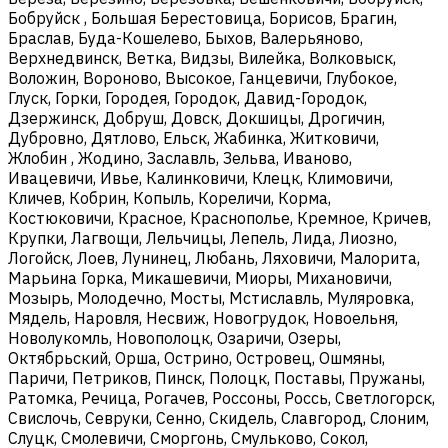
Бобруйск , Большая Берестовица, Борисов, Брагин,
Браслав, Буда-Кошелево, Быхов, Валерьяново,
Верхнедвинск, Ветка, Видзы, Вилейка, Волковыск,
Воложин, Вороново, Высокое, Ганцевичи, Глубокое,
Глуск, Горки, Городея, Городок, Давид-Городок,
Дзержинск, Добруш, Довск, Докшицы, Дрогичин,
Дубровно, Дятлово, Ельск, Жабинка, Житковичи,
Жлобин , Жодино, Заславль, Зельва, Иваново,
Ивацевичи, Ивье, Калинковичи, Клецк, Климовичи,
Кличев, Кобрин, Копыль, Кореличи, Корма,
Костюковичи, Красное, Краснополье, Кремное, Кричев,
Крупки, Лагвощи, Лельчицы, Лепель, Лида, Лиозно,
Логойск, Лоев, Лунинец, Любань, Ляховичи, Малорита,
Марьина Горка, Микашевичи, Миоры, Михановичи,
Мозырь, Молодечно, Мосты, Мстиславль, Муляровка,
Мядель, Наровля, Несвиж, Новогрудок, Новоельня,
Новолукомль, Новополоцк, Озаричи, Озеры,
Октябрьский, Орша, Острино, Островец, Ошмяны,
Паричи, Петриков, Пинск, Полоцк, Поставы, Пружаны,
Ратомка, Речица, Рогачев, Россоны, Россь, Светлогорск,
Свислочь, Севруки, Сенно, Скидель, Славгород, Слоним,
Слуцк, Смолевичи, Сморгонь, Смульково, Сокол,