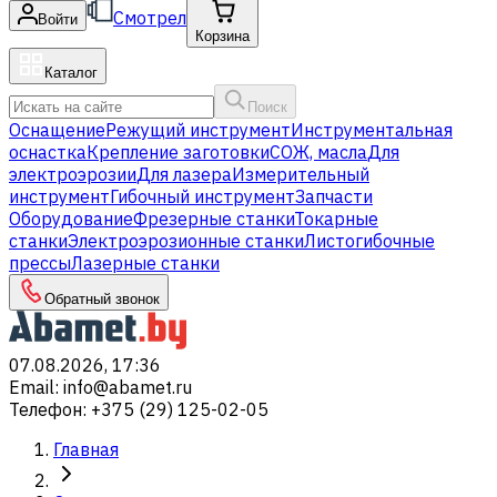
Смотрел
Войти
Корзина
Каталог
Поиск
Оснащение
Режущий инструмент
Инструментальная
оснастка
Крепление заготовки
СОЖ, масла
Для
электроэрозии
Для лазера
Измерительный
инструмент
Гибочный инструмент
Запчасти
Оборудование
Фрезерные станки
Токарные
станки
Электроэрозионные станки
Листогибочные
прессы
Лазерные станки
Обратный звонок
07.08.2026, 17:36
Email
:
info@abamet.ru
Телефон
:
+375 (29) 125-02-05
Главная