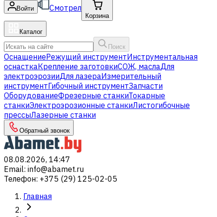
Смотрел
Войти
Корзина
Каталог
Поиск
Оснащение
Режущий инструмент
Инструментальная
оснастка
Крепление заготовки
СОЖ, масла
Для
электроэрозии
Для лазера
Измерительный
инструмент
Гибочный инструмент
Запчасти
Оборудование
Фрезерные станки
Токарные
станки
Электроэрозионные станки
Листогибочные
прессы
Лазерные станки
Обратный звонок
08.08.2026, 14:47
Email
:
info@abamet.ru
Телефон
:
+375 (29) 125-02-05
Главная