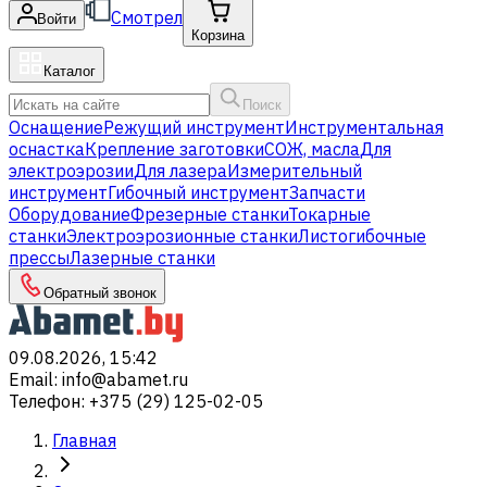
Смотрел
Войти
Корзина
Каталог
Поиск
Оснащение
Режущий инструмент
Инструментальная
оснастка
Крепление заготовки
СОЖ, масла
Для
электроэрозии
Для лазера
Измерительный
инструмент
Гибочный инструмент
Запчасти
Оборудование
Фрезерные станки
Токарные
станки
Электроэрозионные станки
Листогибочные
прессы
Лазерные станки
Обратный звонок
09.08.2026, 15:42
Email
:
info@abamet.ru
Телефон
:
+375 (29) 125-02-05
Главная