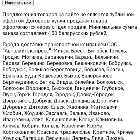
Написать нам
Предложения товаров на сайте не является публичной
офертой. Договоры купли-продажи товара
оформляются через отдел продаж. Минимальная сумма
заказа составляет 450 белорусских рублей.
Города доставки транспортной компанией ООО
"Автолайтэкспресс": Минск, Брест, Витебск, Гомель,
Гродно, Могилев, Барановичи, Барань, Белыничи,
Береза, Березино, Березовка, Бешенковичи, Бобруйск,
Бобруйск , Большая Берестовица, Борисов, Брагин,
Браслав, Буда-Кошелево, Быхов, Валерьяново,
Верхнедвинск, Ветка, Видзы, Вилейка, Волковыск,
Воложин, Вороново, Высокое, Ганцевичи, Глубокое,
Глуск, Горки, Городея, Городок, Давид-Городок,
Дзержинск, Добруш, Довск, Докшицы, Дрогичин,
Дубровно, Дятлово, Ельск, Жабинка, Житковичи,
Жлобин , Жодино, Заславль, Зельва, Иваново,
Ивацевичи, Ивье, Калинковичи, Клецк, Климовичи,
Кличев, Кобрин, Копыль, Кореличи, Корма,
Костюковичи, Красное, Краснополье, Кремное, Кричев,
Крупки, Лагвощи, Лельчицы, Лепель, Лида, Лиозно,