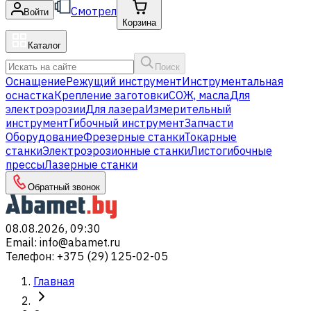
Смотрел
Войти
Корзина
Каталог
Поиск
Оснащение
Режущий инструмент
Инструментальная
оснастка
Крепление заготовки
СОЖ, масла
Для
электроэрозии
Для лазера
Измерительный
инструмент
Гибочный инструмент
Запчасти
Оборудование
Фрезерные станки
Токарные
станки
Электроэрозионные станки
Листогибочные
прессы
Лазерные станки
Обратный звонок
08.08.2026, 09:30
Email
:
info@abamet.ru
Телефон
:
+375 (29) 125-02-05
Главная