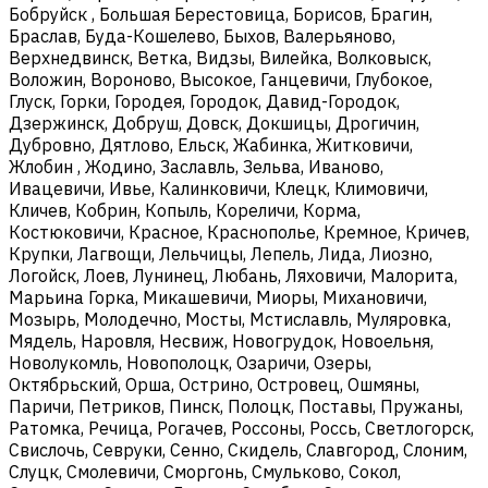
Бобруйск , Большая Берестовица, Борисов, Брагин,
Браслав, Буда-Кошелево, Быхов, Валерьяново,
Верхнедвинск, Ветка, Видзы, Вилейка, Волковыск,
Воложин, Вороново, Высокое, Ганцевичи, Глубокое,
Глуск, Горки, Городея, Городок, Давид-Городок,
Дзержинск, Добруш, Довск, Докшицы, Дрогичин,
Дубровно, Дятлово, Ельск, Жабинка, Житковичи,
Жлобин , Жодино, Заславль, Зельва, Иваново,
Ивацевичи, Ивье, Калинковичи, Клецк, Климовичи,
Кличев, Кобрин, Копыль, Кореличи, Корма,
Костюковичи, Красное, Краснополье, Кремное, Кричев,
Крупки, Лагвощи, Лельчицы, Лепель, Лида, Лиозно,
Логойск, Лоев, Лунинец, Любань, Ляховичи, Малорита,
Марьина Горка, Микашевичи, Миоры, Михановичи,
Мозырь, Молодечно, Мосты, Мстиславль, Муляровка,
Мядель, Наровля, Несвиж, Новогрудок, Новоельня,
Новолукомль, Новополоцк, Озаричи, Озеры,
Октябрьский, Орша, Острино, Островец, Ошмяны,
Паричи, Петриков, Пинск, Полоцк, Поставы, Пружаны,
Ратомка, Речица, Рогачев, Россоны, Россь, Светлогорск,
Свислочь, Севруки, Сенно, Скидель, Славгород, Слоним,
Слуцк, Смолевичи, Сморгонь, Смульково, Сокол,