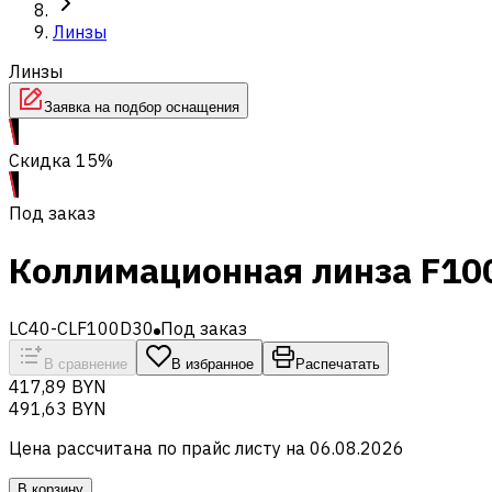
Линзы
Линзы
Заявка на подбор оснащения
Скидка 15%
Под заказ
Коллимационная линза F100
LC40-CLF100D30
Под заказ
В сравнение
В избранное
Распечатать
417,89 BYN
491,63 BYN
Цена рассчитана по прайс листу на
06.08.2026
В корзину