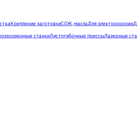
стка
Крепление заготовки
СОЖ, масла
Для электроэрозии
Д
роэрозионные станки
Листогибочные прессы
Лазерные ст