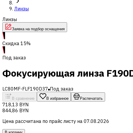
Линзы
Линзы
Заявка на подбор оснащения
Скидка 15%
Под заказ
Фокусирующая линза F190D
LC80MF-FLF190D37
Под заказ
В сравнение
В избранное
Распечатать
718,13 BYN
844,86 BYN
Цена рассчитана по прайс листу на
07.08.2026
В корзину