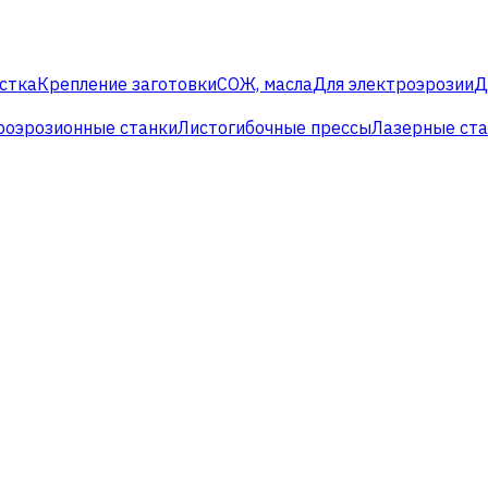
стка
Крепление заготовки
СОЖ, масла
Для электроэрозии
Д
роэрозионные станки
Листогибочные прессы
Лазерные ст