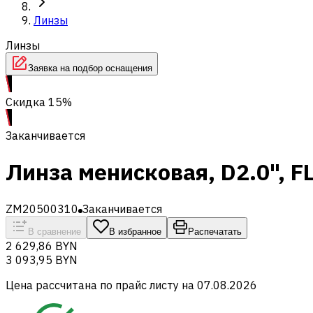
Линзы
Линзы
Заявка на подбор оснащения
Скидка 15%
Заканчивается
Линза менисковая, D2.0", FL 
ZM20500310
Заканчивается
В сравнение
В избранное
Распечатать
2 629,86 BYN
3 093,95 BYN
Цена рассчитана по прайс листу на
07.08.2026