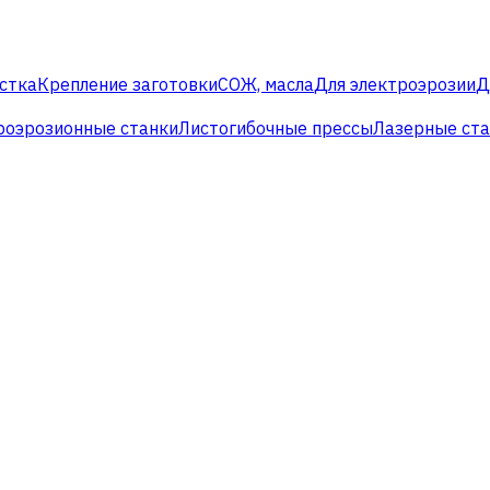
стка
Крепление заготовки
СОЖ, масла
Для электроэрозии
Д
роэрозионные станки
Листогибочные прессы
Лазерные ст