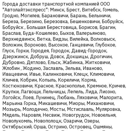
Города доставки транспортной компанией ООО
"Автолайтэкспресс": Минск, Брест, Витебск, Гомель,
Гродно, Могилев, Барановичи, Барань, Белыничи,
Береза, Березино, Березовка, Бешенковичи, Бобруйск,
Бобруйск , Большая Берестовица, Борисов, Брагин,
Браслав, Буда-Кошелево, Быхов, Валерьяново,
Верхнедвинск, Ветка, Видзы, Вилейка, Волковыск,
Воложин, Вороново, Высокое, Ганцевичи, Глубокое,
Глуск, Горки, Городея, Городок, Давид-Городок,
Дзержинск, Добруш, Довск, Докшицы, Дрогичин,
Дубровно, Дятлово, Ельск, Жабинка, Житковичи,
Жлобин , Жодино, Заславль, Зельва, Иваново,
Ивацевичи, Ивье, Калинковичи, Клецк, Климовичи,
Кличев, Кобрин, Копыль, Кореличи, Корма,
Костюковичи, Красное, Краснополье, Кремное, Кричев,
Крупки, Лагвощи, Лельчицы, Лепель, Лида, Лиозно,
Логойск, Лоев, Лунинец, Любань, Ляховичи, Малорита,
Марьина Горка, Микашевичи, Миоры, Михановичи,
Мозырь, Молодечно, Мосты, Мстиславль, Муляровка,
Мядель, Наровля, Несвиж, Новогрудок, Новоельня,
Новолукомль, Новополоцк, Озаричи, Озеры,
Октябрьский, Орша, Острино, Островец, Ошмяны,