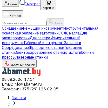
Смотрел
Войти
Корзина
Каталог
Поиск
Оснащение
Режущий инструмент
Инструментальная
оснастка
Крепление заготовки
СОЖ, масла
Для
электроэрозии
Для лазера
Измерительный
инструмент
Гибочный инструмент
Запчасти
Оборудование
Фрезерные станки
Токарные
станки
Электроэрозионные станки
Листогибочные
прессы
Лазерные станки
Обратный звонок
08.08.2026, 17:14
Email
:
info@abamet.ru
Телефон
:
+375 (29) 125-02-05
Главная