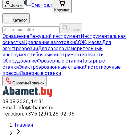
Смотрел
Войти
Корзина
Каталог
Поиск
Оснащение
Режущий инструмент
Инструментальная
оснастка
Крепление заготовки
СОЖ, масла
Для
электроэрозии
Для лазера
Измерительный
инструмент
Гибочный инструмент
Запчасти
Оборудование
Фрезерные станки
Токарные
станки
Электроэрозионные станки
Листогибочные
прессы
Лазерные станки
Обратный звонок
08.08.2026, 14:31
Email
:
info@abamet.ru
Телефон
:
+375 (29) 125-02-05
Главная