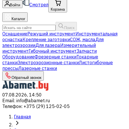
Смотрел
Войти
Корзина
Каталог
Поиск
Оснащение
Режущий инструмент
Инструментальная
оснастка
Крепление заготовки
СОЖ, масла
Для
электроэрозии
Для лазера
Измерительный
инструмент
Гибочный инструмент
Запчасти
Оборудование
Фрезерные станки
Токарные
станки
Электроэрозионные станки
Листогибочные
прессы
Лазерные станки
Обратный звонок
07.08.2026, 14:50
Email
:
info@abamet.ru
Телефон
:
+375 (29) 125-02-05
Главная