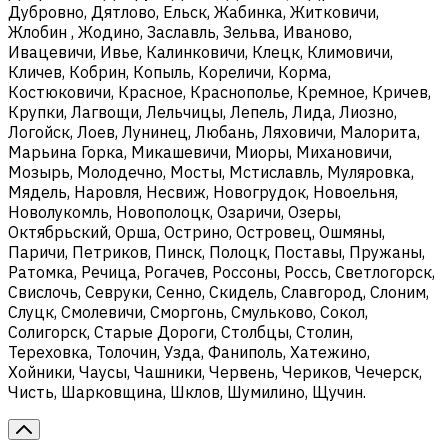
Дубровно, Дятлово, Ельск, Жабинка, Житковичи,
Жлобин , Жодино, Заславль, Зельва, Иваново,
Ивацевичи, Ивье, Калинковичи, Клецк, Климовичи,
Кличев, Кобрин, Копыль, Кореличи, Корма,
Костюковичи, Красное, Краснополье, Кремное, Кричев,
Крупки, Лагвощи, Лельчицы, Лепель, Лида, Лиозно,
Логойск, Лоев, Лунинец, Любань, Ляховичи, Малорита,
Марьина Горка, Микашевичи, Миоры, Михановичи,
Мозырь, Молодечно, Мосты, Мстиславль, Муляровка,
Мядель, Наровля, Несвиж, Новогрудок, Новоельня,
Новолукомль, Новополоцк, Озаричи, Озеры,
Октябрьский, Орша, Острино, Островец, Ошмяны,
Паричи, Петриков, Пинск, Полоцк, Поставы, Пружаны,
Ратомка, Речица, Рогачев, Россоны, Россь, Светлогорск,
Свислочь, Севруки, Сенно, Скидель, Славгород, Слоним,
Слуцк, Смолевичи, Сморгонь, Смульково, Сокол,
Солигорск, Старые Дороги, Столбцы, Столин,
Тереховка, Толочин, Узда, Фаниполь, Хатежино,
Хойники, Чаусы, Чашники, Червень, Чериков, Чечерск,
Чисть, Шарковщина, Шклов, Шумилино, Щучин.