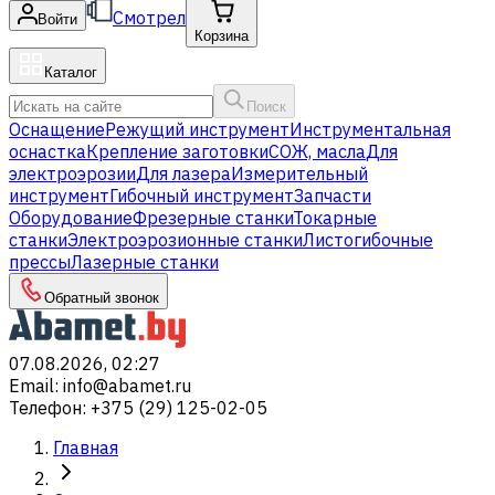
Смотрел
Войти
Корзина
Каталог
Поиск
Оснащение
Режущий инструмент
Инструментальная
оснастка
Крепление заготовки
СОЖ, масла
Для
электроэрозии
Для лазера
Измерительный
инструмент
Гибочный инструмент
Запчасти
Оборудование
Фрезерные станки
Токарные
станки
Электроэрозионные станки
Листогибочные
прессы
Лазерные станки
Обратный звонок
07.08.2026, 02:27
Email
:
info@abamet.ru
Телефон
:
+375 (29) 125-02-05
Главная