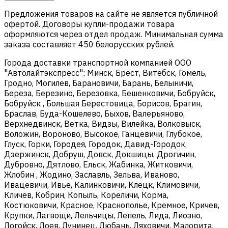
Предложения товаров на сайте не является публичной
офертой. Договоры купли-продажи товара
оформляются через отдел продаж. Минимальная сумма
заказа составляет 450 белорусских рублей.
Города доставки транспортной компанией ООО
"Автолайтэкспресс": Минск, Брест, Витебск, Гомель,
Гродно, Могилев, Барановичи, Барань, Белыничи,
Береза, Березино, Березовка, Бешенковичи, Бобруйск,
Бобруйск , Большая Берестовица, Борисов, Брагин,
Браслав, Буда-Кошелево, Быхов, Валерьяново,
Верхнедвинск, Ветка, Видзы, Вилейка, Волковыск,
Воложин, Вороново, Высокое, Ганцевичи, Глубокое,
Глуск, Горки, Городея, Городок, Давид-Городок,
Дзержинск, Добруш, Довск, Докшицы, Дрогичин,
Дубровно, Дятлово, Ельск, Жабинка, Житковичи,
Жлобин , Жодино, Заславль, Зельва, Иваново,
Ивацевичи, Ивье, Калинковичи, Клецк, Климовичи,
Кличев, Кобрин, Копыль, Кореличи, Корма,
Костюковичи, Красное, Краснополье, Кремное, Кричев,
Крупки, Лагвощи, Лельчицы, Лепель, Лида, Лиозно,
Логойск, Лоев, Лунинец, Любань, Ляховичи, Малорита,