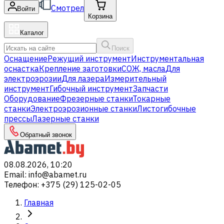
Смотрел
Войти
Корзина
Каталог
Поиск
Оснащение
Режущий инструмент
Инструментальная
оснастка
Крепление заготовки
СОЖ, масла
Для
электроэрозии
Для лазера
Измерительный
инструмент
Гибочный инструмент
Запчасти
Оборудование
Фрезерные станки
Токарные
станки
Электроэрозионные станки
Листогибочные
прессы
Лазерные станки
Обратный звонок
08.08.2026, 10:20
Email
:
info@abamet.ru
Телефон
:
+375 (29) 125-02-05
Главная