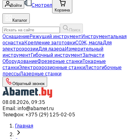
Смотрел
Войти
Корзина
Каталог
Поиск
Оснащение
Режущий инструмент
Инструментальная
оснастка
Крепление заготовки
СОЖ, масла
Для
электроэрозии
Для лазера
Измерительный
инструмент
Гибочный инструмент
Запчасти
Оборудование
Фрезерные станки
Токарные
станки
Электроэрозионные станки
Листогибочные
прессы
Лазерные станки
Обратный звонок
08.08.2026, 09:35
Email
:
info@abamet.ru
Телефон
:
+375 (29) 125-02-05
Главная