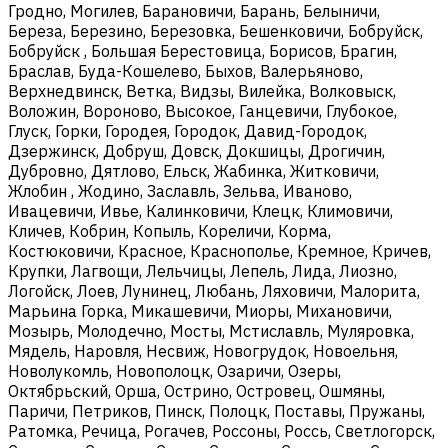
Гродно, Могилев, Барановичи, Барань, Белыничи,
Береза, Березино, Березовка, Бешенковичи, Бобруйск,
Бобруйск , Большая Берестовица, Борисов, Брагин,
Браслав, Буда-Кошелево, Быхов, Валерьяново,
Верхнедвинск, Ветка, Видзы, Вилейка, Волковыск,
Воложин, Вороново, Высокое, Ганцевичи, Глубокое,
Глуск, Горки, Городея, Городок, Давид-Городок,
Дзержинск, Добруш, Довск, Докшицы, Дрогичин,
Дубровно, Дятлово, Ельск, Жабинка, Житковичи,
Жлобин , Жодино, Заславль, Зельва, Иваново,
Ивацевичи, Ивье, Калинковичи, Клецк, Климовичи,
Кличев, Кобрин, Копыль, Кореличи, Корма,
Костюковичи, Красное, Краснополье, Кремное, Кричев,
Крупки, Лагвощи, Лельчицы, Лепель, Лида, Лиозно,
Логойск, Лоев, Лунинец, Любань, Ляховичи, Малорита,
Марьина Горка, Микашевичи, Миоры, Михановичи,
Мозырь, Молодечно, Мосты, Мстиславль, Муляровка,
Мядель, Наровля, Несвиж, Новогрудок, Новоельня,
Новолукомль, Новополоцк, Озаричи, Озеры,
Октябрьский, Орша, Острино, Островец, Ошмяны,
Паричи, Петриков, Пинск, Полоцк, Поставы, Пружаны,
Ратомка, Речица, Рогачев, Россоны, Россь, Светлогорск,