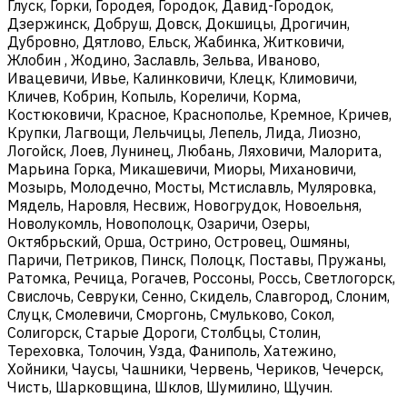
Глуск, Горки, Городея, Городок, Давид-Городок,
Дзержинск, Добруш, Довск, Докшицы, Дрогичин,
Дубровно, Дятлово, Ельск, Жабинка, Житковичи,
Жлобин , Жодино, Заславль, Зельва, Иваново,
Ивацевичи, Ивье, Калинковичи, Клецк, Климовичи,
Кличев, Кобрин, Копыль, Кореличи, Корма,
Костюковичи, Красное, Краснополье, Кремное, Кричев,
Крупки, Лагвощи, Лельчицы, Лепель, Лида, Лиозно,
Логойск, Лоев, Лунинец, Любань, Ляховичи, Малорита,
Марьина Горка, Микашевичи, Миоры, Михановичи,
Мозырь, Молодечно, Мосты, Мстиславль, Муляровка,
Мядель, Наровля, Несвиж, Новогрудок, Новоельня,
Новолукомль, Новополоцк, Озаричи, Озеры,
Октябрьский, Орша, Острино, Островец, Ошмяны,
Паричи, Петриков, Пинск, Полоцк, Поставы, Пружаны,
Ратомка, Речица, Рогачев, Россоны, Россь, Светлогорск,
Свислочь, Севруки, Сенно, Скидель, Славгород, Слоним,
Слуцк, Смолевичи, Сморгонь, Смульково, Сокол,
Солигорск, Старые Дороги, Столбцы, Столин,
Тереховка, Толочин, Узда, Фаниполь, Хатежино,
Хойники, Чаусы, Чашники, Червень, Чериков, Чечерск,
Чисть, Шарковщина, Шклов, Шумилино, Щучин.