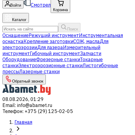
Смотрел
Войти
Корзина
Каталог
Поиск
Оснащение
Режущий инструмент
Инструментальная
оснастка
Крепление заготовки
СОЖ, масла
Для
электроэрозии
Для лазера
Измерительный
инструмент
Гибочный инструмент
Запчасти
Оборудование
Фрезерные станки
Токарные
станки
Электроэрозионные станки
Листогибочные
прессы
Лазерные станки
Обратный звонок
08.08.2026, 01:29
Email
:
info@abamet.ru
Телефон
:
+375 (29) 125-02-05
Главная