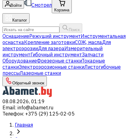
Смотрел
Войти
Корзина
Каталог
Поиск
Оснащение
Режущий инструмент
Инструментальная
оснастка
Крепление заготовки
СОЖ, масла
Для
электроэрозии
Для лазера
Измерительный
инструмент
Гибочный инструмент
Запчасти
Оборудование
Фрезерные станки
Токарные
станки
Электроэрозионные станки
Листогибочные
прессы
Лазерные станки
Обратный звонок
08.08.2026, 01:19
Email
:
info@abamet.ru
Телефон
:
+375 (29) 125-02-05
Главная