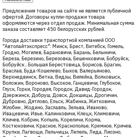
Предложения товаров на сайте не является публичной
офертой. Договоры купли-продажи товара
оформляются через отдел продаж. Минимальная сумма
заказа составляет 450 белорусских рублей.
Города доставки транспортной компанией ООО
"Автолайтэкспресс": Минск, Брест, Витебск, Гомель,
Гродно, Могилев, Барановичи, Барань, Белыничи,
Береза, Березино, Березовка, Бешенковичи, Бобруйск,
Бобруйск , Большая Берестовица, Борисов, Брагин,
Браслав, Буда-Кошелево, Быхов, Валерьяново,
Верхнедвинск, Ветка, Видзы, Вилейка, Волковыск,
Воложин, Вороново, Высокое, Ганцевичи, Глубокое,
Глуск, Горки, Городея, Городок, Давид-Городок,
Дзержинск, Добруш, Довск, Докшицы, Дрогичин,
Дубровно, Дятлово, Ельск, Жабинка, Житковичи,
Жлобин , Жодино, Заславль, Зельва, Иваново,
Ивацевичи, Ивье, Калинковичи, Клецк, Климовичи,
Кличев, Кобрин, Копыль, Кореличи, Корма,
Костюковичи, Красное, Краснополье, Кремное, Кричев,
Крупки, Лагвощи, Лельчицы, Лепель, Лида, Лиозно,