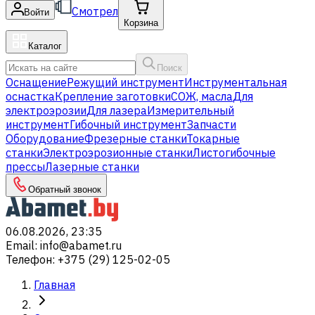
Смотрел
Войти
Корзина
Каталог
Поиск
Оснащение
Режущий инструмент
Инструментальная
оснастка
Крепление заготовки
СОЖ, масла
Для
электроэрозии
Для лазера
Измерительный
инструмент
Гибочный инструмент
Запчасти
Оборудование
Фрезерные станки
Токарные
станки
Электроэрозионные станки
Листогибочные
прессы
Лазерные станки
Обратный звонок
06.08.2026, 23:35
Email
:
info@abamet.ru
Телефон
:
+375 (29) 125-02-05
Главная