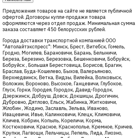
Предложения товаров на сайте не является публичной
офертой. Договоры купли-продажи товара
оформляются через отдел продаж. Минимальная сумма
заказа составляет 450 белорусских рублей.
Города доставки транспортной компанией ООО
"Автолайтэкспресс": Минск, Брест, Витебск, Гомель,
Гродно, Могилев, Барановичи, Барань, Белыничи,
Береза, Березино, Березовка, Бешенковичи, Бобруйск,
Бобруйск , Большая Берестовица, Борисов, Брагин,
Браслав, Буда-Кошелево, Быхов, Валерьяново,
Верхнедвинск, Ветка, Видзы, Вилейка, Волковыск,
Воложин, Вороново, Высокое, Ганцевичи, Глубокое,
Глуск, Горки, Городея, Городок, Давид-Городок,
Дзержинск, Добруш, Довск, Докшицы, Дрогичин,
Дубровно, Дятлово, Ельск, Жабинка, Житковичи,
Жлобин , Жодино, Заславль, Зельва, Иваново,
Ивацевичи, Ивье, Калинковичи, Клецк, Климовичи,
Кличев, Кобрин, Копыль, Кореличи, Корма,
Костюковичи, Красное, Краснополье, Кремное, Кричев,
Крупки, Лагвощи, Лельчицы, Лепель, Лида, Лиозно,