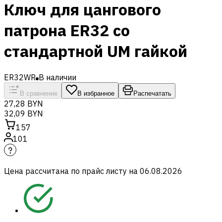
Ключ для цангового
патрона ER32 со
стандартной UM гайкой
ER32WR
В наличии
В сравнение
В избранное
Распечатать
27,28 BYN
32,09 BYN
157
101
Цена рассчитана по прайс листу на
06.08.2026