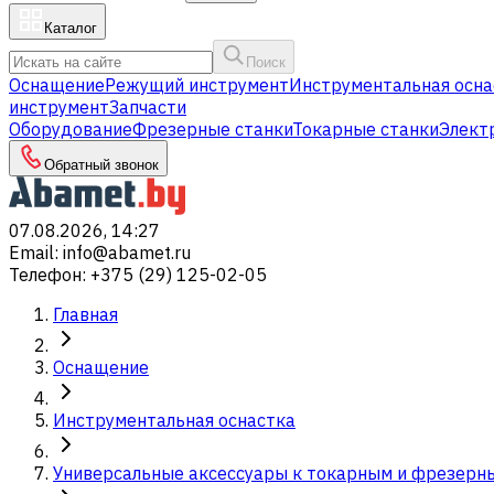
Каталог
Поиск
Оснащение
Режущий инструмент
Инструментальная осна
инструмент
Запчасти
Оборудование
Фрезерные станки
Токарные станки
Элект
Обратный звонок
07.08.2026, 14:27
Email
:
info@abamet.ru
Телефон
:
+375 (29) 125-02-05
Главная
Оснащение
Инструментальная оснастка
Универсальные аксессуары к токарным и фрезерн