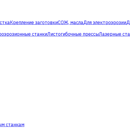
стка
Крепление заготовки
СОЖ, масла
Для электроэрозии
Д
роэрозионные станки
Листогибочные прессы
Лазерные ст
ым станкам