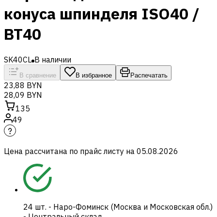
конуса шпинделя ISO40 /
BT40
SK40CL
В наличии
В сравнение
В избранное
Распечатать
23,88 BYN
28,09 BYN
135
49
Цена рассчитана по прайс листу на
05.08.2026
24
шт.
-
Наро-Фоминск (Москва и Московская обл.)
- Центральный склад