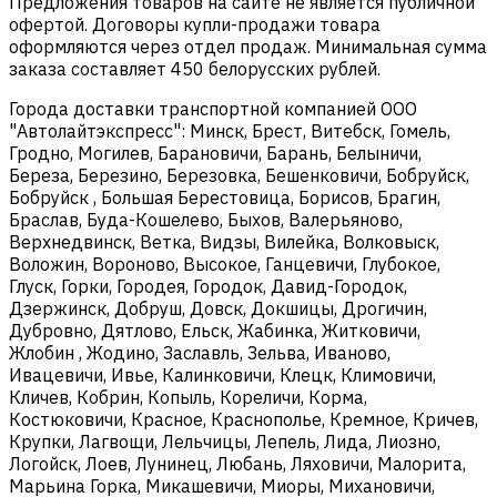
Предложения товаров на сайте не является публичной
офертой. Договоры купли-продажи товара
оформляются через отдел продаж. Минимальная сумма
заказа составляет 450 белорусских рублей.
Города доставки транспортной компанией ООО
"Автолайтэкспресс": Минск, Брест, Витебск, Гомель,
Гродно, Могилев, Барановичи, Барань, Белыничи,
Береза, Березино, Березовка, Бешенковичи, Бобруйск,
Бобруйск , Большая Берестовица, Борисов, Брагин,
Браслав, Буда-Кошелево, Быхов, Валерьяново,
Верхнедвинск, Ветка, Видзы, Вилейка, Волковыск,
Воложин, Вороново, Высокое, Ганцевичи, Глубокое,
Глуск, Горки, Городея, Городок, Давид-Городок,
Дзержинск, Добруш, Довск, Докшицы, Дрогичин,
Дубровно, Дятлово, Ельск, Жабинка, Житковичи,
Жлобин , Жодино, Заславль, Зельва, Иваново,
Ивацевичи, Ивье, Калинковичи, Клецк, Климовичи,
Кличев, Кобрин, Копыль, Кореличи, Корма,
Костюковичи, Красное, Краснополье, Кремное, Кричев,
Крупки, Лагвощи, Лельчицы, Лепель, Лида, Лиозно,
Логойск, Лоев, Лунинец, Любань, Ляховичи, Малорита,
Марьина Горка, Микашевичи, Миоры, Михановичи,