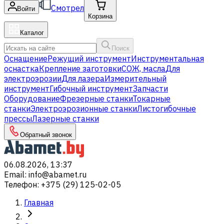
Смотрел
Войти
Корзина
Каталог
Поиск
Оснащение
Режущий инструмент
Инструментальная
оснастка
Крепление заготовки
СОЖ, масла
Для
электроэрозии
Для лазера
Измерительный
инструмент
Гибочный инструмент
Запчасти
Оборудование
Фрезерные станки
Токарные
станки
Электроэрозионные станки
Листогибочные
прессы
Лазерные станки
Обратный звонок
06.08.2026, 13:37
Email
:
info@abamet.ru
Телефон
:
+375 (29) 125-02-05
Главная