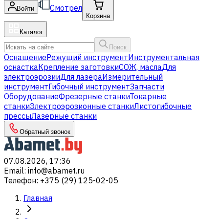
Смотрел
Войти
Корзина
Каталог
Поиск
Оснащение
Режущий инструмент
Инструментальная
оснастка
Крепление заготовки
СОЖ, масла
Для
электроэрозии
Для лазера
Измерительный
инструмент
Гибочный инструмент
Запчасти
Оборудование
Фрезерные станки
Токарные
станки
Электроэрозионные станки
Листогибочные
прессы
Лазерные станки
Обратный звонок
07.08.2026, 17:36
Email
:
info@abamet.ru
Телефон
:
+375 (29) 125-02-05
Главная