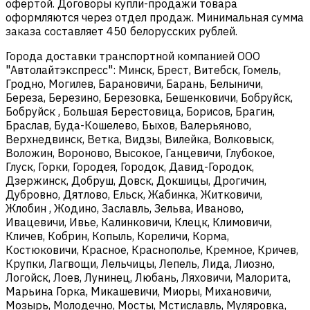
офертой. Договоры купли-продажи товара
оформляются через отдел продаж. Минимальная сумма
заказа составляет 450 белорусских рублей.
Города доставки транспортной компанией ООО
"Автолайтэкспресс": Минск, Брест, Витебск, Гомель,
Гродно, Могилев, Барановичи, Барань, Белыничи,
Береза, Березино, Березовка, Бешенковичи, Бобруйск,
Бобруйск , Большая Берестовица, Борисов, Брагин,
Браслав, Буда-Кошелево, Быхов, Валерьяново,
Верхнедвинск, Ветка, Видзы, Вилейка, Волковыск,
Воложин, Вороново, Высокое, Ганцевичи, Глубокое,
Глуск, Горки, Городея, Городок, Давид-Городок,
Дзержинск, Добруш, Довск, Докшицы, Дрогичин,
Дубровно, Дятлово, Ельск, Жабинка, Житковичи,
Жлобин , Жодино, Заславль, Зельва, Иваново,
Ивацевичи, Ивье, Калинковичи, Клецк, Климовичи,
Кличев, Кобрин, Копыль, Кореличи, Корма,
Костюковичи, Красное, Краснополье, Кремное, Кричев,
Крупки, Лагвощи, Лельчицы, Лепель, Лида, Лиозно,
Логойск, Лоев, Лунинец, Любань, Ляховичи, Малорита,
Марьина Горка, Микашевичи, Миоры, Михановичи,
Мозырь, Молодечно, Мосты, Мстиславль, Муляровка,