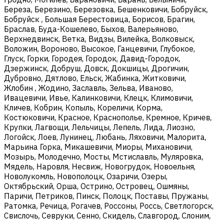
Береза, Березино, Березовка, Бешенковичи, Бобруйск,
Бобруйск , Большая Берестовица, Борисов, Брагин,
Браслав, Буда-Кошелево, Быхов, Валерьяново,
Верхнедвинск, Ветка, Видзы, Вилейка, Волковыск,
Воложин, Вороново, Высокое, Ганцевичи, Глубокое,
Глуск, Горки, Городея, Городок, Давид-Городок,
Дзержинск, Добруш, Довск, Докшицы, Дрогичин,
Дубровно, Дятлово, Ельск, Жабинка, Житковичи,
Жлобин , Жодино, Заславль, Зельва, Иваново,
Ивацевичи, Ивье, Калинковичи, Клецк, Климовичи,
Кличев, Кобрин, Копыль, Кореличи, Корма,
Костюковичи, Красное, Краснополье, Кремное, Кричев,
Крупки, Лагвощи, Лельчицы, Лепель, Лида, Лиозно,
Логойск, Лоев, Лунинец, Любань, Ляховичи, Малорита,
Марьина Горка, Микашевичи, Миоры, Михановичи,
Мозырь, Молодечно, Мосты, Мстиславль, Муляровка,
Мядель, Наровля, Несвиж, Новогрудок, Новоельня,
Новолукомль, Новополоцк, Озаричи, Озеры,
Октябрьский, Орша, Острино, Островец, Ошмяны,
Паричи, Петриков, Пинск, Полоцк, Поставы, Пружаны,
Ратомка, Речица, Рогачев, Россоны, Россь, Светлогорск,
Свислочь, Севруки, Сенно, Скидель, Славгород, Слоним,