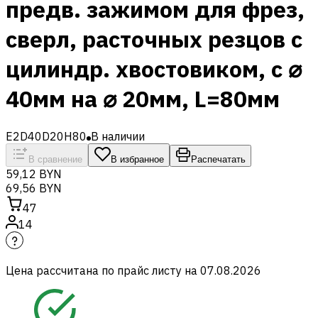
предв. зажимом для фрез,
сверл, расточных резцов с
цилиндр. хвостовиком, с ⌀
40мм на ⌀ 20мм, L=80мм
E2D40D20H80
В наличии
В сравнение
В избранное
Распечатать
59,12 BYN
69,56 BYN
47
14
Цена рассчитана по прайс листу на
07.08.2026