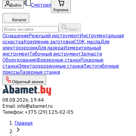
Смотрел
Войти
Корзина
Каталог
Поиск
Оснащение
Режущий инструмент
Инструментальная
оснастка
Крепление заготовки
СОЖ, масла
Для
электроэрозии
Для лазера
Измерительный
инструмент
Гибочный инструмент
Запчасти
Оборудование
Фрезерные станки
Токарные
станки
Электроэрозионные станки
Листогибочные
прессы
Лазерные станки
Обратный звонок
08.08.2026, 19:44
Email
:
info@abamet.ru
Телефон
:
+375 (29) 125-02-05
Главная