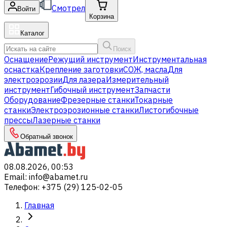
Смотрел
Войти
Корзина
Каталог
Поиск
Оснащение
Режущий инструмент
Инструментальная
оснастка
Крепление заготовки
СОЖ, масла
Для
электроэрозии
Для лазера
Измерительный
инструмент
Гибочный инструмент
Запчасти
Оборудование
Фрезерные станки
Токарные
станки
Электроэрозионные станки
Листогибочные
прессы
Лазерные станки
Обратный звонок
08.08.2026, 00:53
Email
:
info@abamet.ru
Телефон
:
+375 (29) 125-02-05
Главная