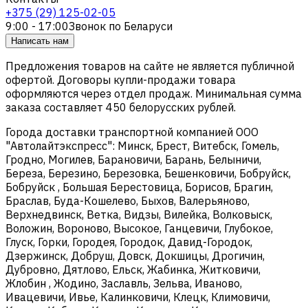
+375 (29) 125-02-05
9:00 - 17:00
Звонок по Беларуси
Написать нам
Предложения товаров на сайте не является публичной
офертой. Договоры купли-продажи товара
оформляются через отдел продаж. Минимальная сумма
заказа составляет 450 белорусских рублей.
Города доставки транспортной компанией ООО
"Автолайтэкспресс": Минск, Брест, Витебск, Гомель,
Гродно, Могилев, Барановичи, Барань, Белыничи,
Береза, Березино, Березовка, Бешенковичи, Бобруйск,
Бобруйск , Большая Берестовица, Борисов, Брагин,
Браслав, Буда-Кошелево, Быхов, Валерьяново,
Верхнедвинск, Ветка, Видзы, Вилейка, Волковыск,
Воложин, Вороново, Высокое, Ганцевичи, Глубокое,
Глуск, Горки, Городея, Городок, Давид-Городок,
Дзержинск, Добруш, Довск, Докшицы, Дрогичин,
Дубровно, Дятлово, Ельск, Жабинка, Житковичи,
Жлобин , Жодино, Заславль, Зельва, Иваново,
Ивацевичи, Ивье, Калинковичи, Клецк, Климовичи,