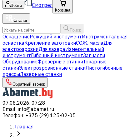
Смотрел
Войти
Корзина
Каталог
Поиск
Оснащение
Режущий инструмент
Инструментальная
оснастка
Крепление заготовки
СОЖ, масла
Для
электроэрозии
Для лазера
Измерительный
инструмент
Гибочный инструмент
Запчасти
Оборудование
Фрезерные станки
Токарные
станки
Электроэрозионные станки
Листогибочные
прессы
Лазерные станки
Обратный звонок
07.08.2026, 07:28
Email
:
info@abamet.ru
Телефон
:
+375 (29) 125-02-05
Главная