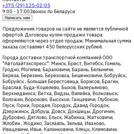
+375 (29) 125-02-05
9:00 - 17:00
Звонок по Беларуси
Написать нам
Предложения товаров на сайте не является публичной
офертой. Договоры купли-продажи товара
оформляются через отдел продаж. Минимальная сумма
заказа составляет 450 белорусских рублей.
Города доставки транспортной компанией ООО
"Автолайтэкспресс": Минск, Брест, Витебск, Гомель,
Гродно, Могилев, Барановичи, Барань, Белыничи,
Береза, Березино, Березовка, Бешенковичи, Бобруйск,
Бобруйск , Большая Берестовица, Борисов, Брагин,
Браслав, Буда-Кошелево, Быхов, Валерьяново,
Верхнедвинск, Ветка, Видзы, Вилейка, Волковыск,
Воложин, Вороново, Высокое, Ганцевичи, Глубокое,
Глуск, Горки, Городея, Городок, Давид-Городок,
Дзержинск, Добруш, Довск, Докшицы, Дрогичин,
Дубровно, Дятлово, Ельск, Жабинка, Житковичи,
Жлобин , Жодино, Заславль, Зельва, Иваново,
Ивацевичи, Ивье, Калинковичи, Клецк, Климовичи,