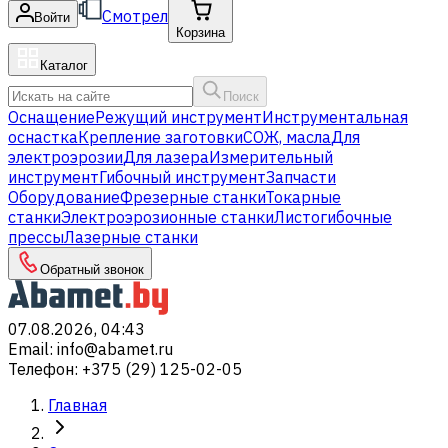
Смотрел
Войти
Корзина
Каталог
Поиск
Оснащение
Режущий инструмент
Инструментальная
оснастка
Крепление заготовки
СОЖ, масла
Для
электроэрозии
Для лазера
Измерительный
инструмент
Гибочный инструмент
Запчасти
Оборудование
Фрезерные станки
Токарные
станки
Электроэрозионные станки
Листогибочные
прессы
Лазерные станки
Обратный звонок
07.08.2026, 04:43
Email
:
info@abamet.ru
Телефон
:
+375 (29) 125-02-05
Главная