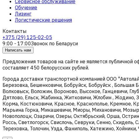
Сервисное обслуживание
Обучение
Лизинг
Логистические решения
Контакты
+375 (29) 125-02-05
9:00 - 17:00
Звонок по Беларуси
Написать нам
Предложения товаров на сайте не является публичной 
составляет 450 белорусских рублей.
Города доставки транспортной компанией ООО "Автолайтэ
Березовка, Бешенковичи, Бобруйск, Бобруйск , Большая Б
Волковыск, Воложин, Вороново, Высокое, Ганцевичи, Глуб
Дятлово, Ельск, Жабинка, Житковичи, Жлобин , Жодино, З
Корма, Костюковичи, Красное, Краснополье, Кремное, Кри
Марьина Горка, Микашевичи, Миоры, Михановичи, Мозырь
Новополоцк, Озаричи, Озеры, Октябрьский, Орша, Острин
Россь, Светлогорск, Свислочь, Севруки, Сенно, Скидель, 
Тереховка, Толочин, Узда, Фаниполь, Хатежино, Хойники