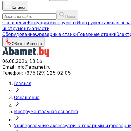
Каталог
Поиск
Оснащение
Режущий инструмент
Инструментальная осна
инструмент
Запчасти
Оборудование
Фрезерные станки
Токарные станки
Элект
Обратный звонок
06.08.2026, 18:16
Email
:
info@abamet.ru
Телефон
:
+375 (29) 125-02-05
Главная
Оснащение
Инструментальная оснастка
Универсальные аксессуары к токарным и фрезерн