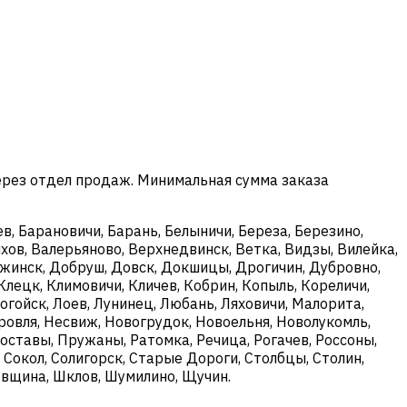
ерез отдел продаж. Минимальная сумма заказа
в, Барановичи, Барань, Белыничи, Береза, Березино,
хов, Валерьяново, Верхнедвинск, Ветка, Видзы, Вилейка,
ержинск, Добруш, Довск, Докшицы, Дрогичин, Дубровно,
Клецк, Климовичи, Кличев, Кобрин, Копыль, Кореличи,
огойск, Лоев, Лунинец, Любань, Ляховичи, Малорита,
овля, Несвиж, Новогрудок, Новоельня, Новолукомль,
оставы, Пружаны, Ратомка, Речица, Рогачев, Россоны,
, Сокол, Солигорск, Старые Дороги, Столбцы, Столин,
ковщина, Шклов, Шумилино, Щучин.