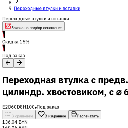
Переходные втулки и вставки
Переходные втулки и вставки
Заявка на подбор оснащения
Скидка 15%
Под заказ
Переходная втулка с предв.
цилиндр. хвостовиком, с ⌀ 
E2D60D8H100
Под заказ
В сравнение
В избранное
Распечатать
136,04 BYN
160,06 BYN