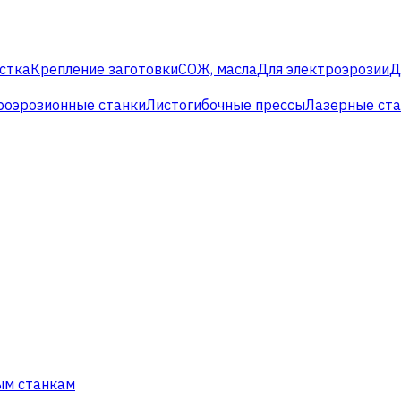
стка
Крепление заготовки
СОЖ, масла
Для электроэрозии
Д
роэрозионные станки
Листогибочные прессы
Лазерные ст
ым станкам