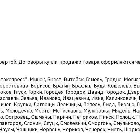
офертой. Договоры купли-продажи товара оформляются ч
кспресс": Минск, Брест, Витебск, Гомель, Гродно, Могиле
ерестовица, Борисов, Брагин, Браслав, Буда-Кошелево, Бы
окое, Глуск, Горки, Городея, Городок, Давид-Городок, Дз
аславль, Зельва, Иваново, Ивацевичи, Ивье, Калинковичи, 
чев, Крупки, Лагвощи, Лельчицы, Лепель, Лида, Лиозно, Л
, Молодечно, Мосты, Мстиславль, Муляровка, Мядель, Нар
о, Островец, Ошмяны, Паричи, Петриков, Пинск, Полоцк, П
Славгород, Слоним, Слуцк, Смолевичи, Сморгонь, Смульково
, Чаусы, Чашники, Червень, Чериков, Чечерск, Чисть, Шар