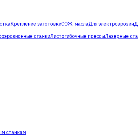
стка
Крепление заготовки
СОЖ, масла
Для электроэрозии
Д
роэрозионные станки
Листогибочные прессы
Лазерные ст
ым станкам