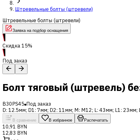
Штревельные болты (штревели)
Штревельные болты (штревели)
Заявка на подбор оснащения
Скидка 15%
Под заказ
Болт тяговый (штревель) бе
B30PS45
Под заказ
D: 12.5мм; D1: 7мм; D2: 11мм; M: M12; L: 43мм; L1: 23мм; 
В сравнение
В избранное
Распечатать
10,91 BYN
12,83 BYN