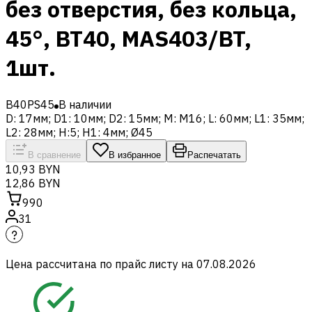
без отверстия, без кольца,
45°, BT40, MAS403/BT,
1шт.
B40PS45
В наличии
D: 17мм; D1: 10мм; D2: 15мм; M: M16; L: 60мм; L1: 35мм;
L2: 28мм; H:5; H1: 4мм; Ø45
В сравнение
В избранное
Распечатать
10,93 BYN
12,86 BYN
990
31
Цена рассчитана по прайс листу на
07.08.2026