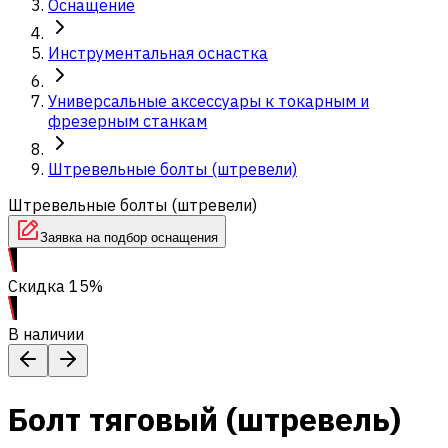
Оснащение
Инструментальная оснастка
Универсальные аксессуары к токарным и
фрезерным станкам
Штревельные болты (штревели)
Штревельные болты (штревели)
Заявка на подбор оснащения
Скидка 15%
В наличии
Болт тяговый (штревель)