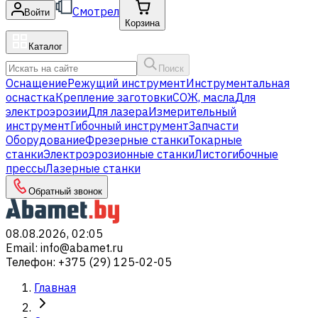
Смотрел
Войти
Корзина
Каталог
Поиск
Оснащение
Режущий инструмент
Инструментальная
оснастка
Крепление заготовки
СОЖ, масла
Для
электроэрозии
Для лазера
Измерительный
инструмент
Гибочный инструмент
Запчасти
Оборудование
Фрезерные станки
Токарные
станки
Электроэрозионные станки
Листогибочные
прессы
Лазерные станки
Обратный звонок
08.08.2026, 02:05
Email
:
info@abamet.ru
Телефон
:
+375 (29) 125-02-05
Главная