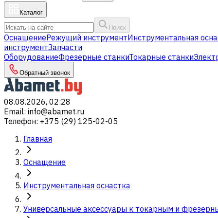
Каталог
Поиск
Оснащение
Режущий инструмент
Инструментальная осна
инструмент
Запчасти
Оборудование
Фрезерные станки
Токарные станки
Элект
Обратный звонок
08.08.2026, 02:28
Email
:
info@abamet.ru
Телефон
:
+375 (29) 125-02-05
Главная
Оснащение
Инструментальная оснастка
Универсальные аксессуары к токарным и фрезерн