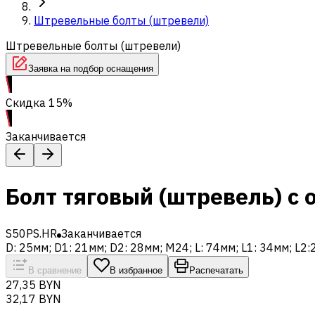
Штревельные болты (штревели)
Штревельные болты (штревели)
Заявка на подбор оснащения
Скидка 15%
Заканчивается
Болт тяговый (штревель) с 
S50PS.HR
Заканчивается
D: 25мм; D1: 21мм; D2: 28мм; M24; L: 74мм; L1: 34мм; L2:
В сравнение
В избранное
Распечатать
27,35 BYN
32,17 BYN