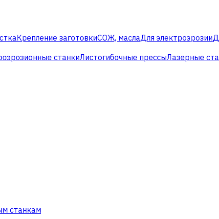
стка
Крепление заготовки
СОЖ, масла
Для электроэрозии
Д
роэрозионные станки
Листогибочные прессы
Лазерные ст
ым станкам