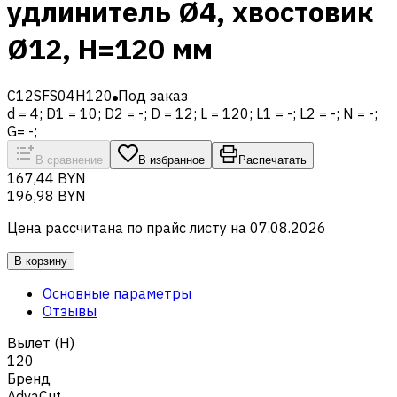
удлинитель Ø4, хвостовик
Ø12, H=120 мм
C12SFS04H120
Под заказ
d = 4; D1 = 10; D2 = -; D = 12; L = 120; L1 = -; L2 = -; N = -;
G= -;
В сравнение
В избранное
Распечатать
167,44 BYN
196,98 BYN
Цена рассчитана по прайс листу на
07.08.2026
В корзину
Основные параметры
Отзывы
Вылет (H)
120
Бренд
AdvaCut