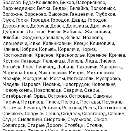
Браслав, Буда-Кошелево, Быхов, Валерьяново,
Верхнедвинск, Ветка, Видзы, Вилейка, Волковыск,
Воложин, Вороново, Высокое, Ганцевичи, Глубокое,
Глуск, Горки, Городея, Городок, Давид-Городок,
Дзержинск, Добруш, Довск, Докшицы, Дрогичин,
Дубровно, Дятлово, Ельск, Жабинка, Житковичи,
Жлобин , Жодино, Заславль, Зельва, Иваново,
Ивацевичи, Ивье, Калинковичи, Клецк, Климовичи,
Кличев, Кобрин, Копыль, Кореличи, Корма,
Костюковичи, Красное, Краснополье, Кремное, Кричев,
Крупки, Лагвощи, Лельчицы, Лепель, Лида, Лиозно,
Логойск, Лоев, Лунинец, Любань, Ляховичи, Малорита,
Марьина Горка, Микашевичи, Миоры, Михановичи,
Мозырь, Молодечно, Мосты, Мстиславль, Муляровка,
Мядель, Наровля, Несвиж, Новогрудок, Новоельня,
Новолукомль, Новополоцк, Озаричи, Озеры,
Октябрьский, Орша, Острино, Островец, Ошмяны,
Паричи, Петриков, Пинск, Полоцк, Поставы, Пружаны,
Ратомка, Речица, Рогачев, Россоны, Россь, Светлогорск,
Свислочь, Севруки, Сенно, Скидель, Славгород, Слоним,
Слуцк, Смолевичи, Сморгонь, Смульково, Сокол,
Солигорск, Старые Дороги, Столбцы, Столин,
Тереховка, Толочин, Узда, Фаниполь, Хатежино,