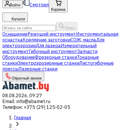
Смотрел
Войти
Корзина
Каталог
Поиск
Оснащение
Режущий инструмент
Инструментальная
оснастка
Крепление заготовки
СОЖ, масла
Для
электроэрозии
Для лазера
Измерительный
инструмент
Гибочный инструмент
Запчасти
Оборудование
Фрезерные станки
Токарные
станки
Электроэрозионные станки
Листогибочные
прессы
Лазерные станки
Обратный звонок
08.08.2026, 09:27
Email
:
info@abamet.ru
Телефон
:
+375 (29) 125-02-05
Главная