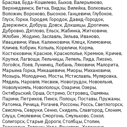
Браслав, Буда-Кошелево, Быхов, Валерьяново,
Верхнедвинск, Ветка, Видзы, Вилейка, Волковыск,
Воложин, Вороново, Высокое, Ганцевичи, Глубокое,
Глуск, Горки, Городея, Городок, Давид-Городок,
Дзержинск, Добруш, Довск, Докшицы, Дрогичин,
Дубровно, Дятлово, Ельск, Жабинка, Житковичи,
Жлобин , Жодино, Заславль, Зельва, Иваново,
Ивацевичи, Ивье, Калинковичи, Клецк, Климовичи,
Кличев, Кобрин, Копыль, Кореличи, Корма,
Костюковичи, Красное, Краснополье, Кремное, Кричев,
Крупки, Лагвощи, Лельчицы, Лепель, Лида, Лиозно,
Логойск, Лоев, Лунинец, Любань, Ляховичи, Малорита,
Марьина Горка, Микашевичи, Миоры, Михановичи,
Мозырь, Молодечно, Мосты, Мстиславль, Муляровка,
Мядель, Наровля, Несвиж, Новогрудок, Новоельня,
Новолукомль, Новополоцк, Озаричи, Озеры,
Октябрьский, Орша, Острино, Островец, Ошмяны,
Паричи, Петриков, Пинск, Полоцк, Поставы, Пружаны,
Ратомка, Речица, Рогачев, Россоны, Россь, Светлогорск,
Свислочь, Севруки, Сенно, Скидель, Славгород, Слоним,
Слуцк, Смолевичи, Сморгонь, Смульково, Сокол,
Солигорск, Старые Дороги, Столбцы, Столин,
Тереховка, Толочин, Узда, Фаниполь, Хатежино,