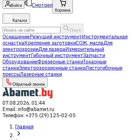
Смотрел
Войти
Корзина
Каталог
Поиск
Оснащение
Режущий инструмент
Инструментальная
оснастка
Крепление заготовки
СОЖ, масла
Для
электроэрозии
Для лазера
Измерительный
инструмент
Гибочный инструмент
Запчасти
Оборудование
Фрезерные станки
Токарные
станки
Электроэрозионные станки
Листогибочные
прессы
Лазерные станки
Обратный звонок
07.08.2026, 01:44
Email
:
info@abamet.ru
Телефон
:
+375 (29) 125-02-05
Главная