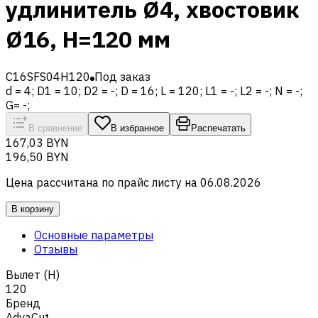
удлинитель Ø4, хвостовик
Ø16, H=120 мм
C16SFS04H120
Под заказ
d = 4; D1 = 10; D2 = -; D = 16; L = 120; L1 = -; L2 = -; N = -;
G= -;
В сравнение
В избранное
Распечатать
167,03 BYN
196,50 BYN
Цена рассчитана по прайс листу на
06.08.2026
В корзину
Основные параметры
Отзывы
Вылет (H)
120
Бренд
AdvaCut