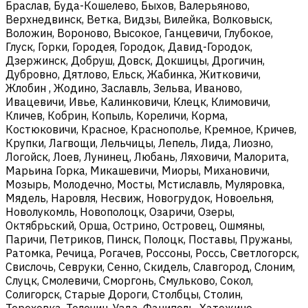
Браслав, Буда-Кошелево, Быхов, Валерьяново,
Верхнедвинск, Ветка, Видзы, Вилейка, Волковыск,
Воложин, Вороново, Высокое, Ганцевичи, Глубокое,
Глуск, Горки, Городея, Городок, Давид-Городок,
Дзержинск, Добруш, Довск, Докшицы, Дрогичин,
Дубровно, Дятлово, Ельск, Жабинка, Житковичи,
Жлобин , Жодино, Заславль, Зельва, Иваново,
Ивацевичи, Ивье, Калинковичи, Клецк, Климовичи,
Кличев, Кобрин, Копыль, Кореличи, Корма,
Костюковичи, Красное, Краснополье, Кремное, Кричев,
Крупки, Лагвощи, Лельчицы, Лепель, Лида, Лиозно,
Логойск, Лоев, Лунинец, Любань, Ляховичи, Малорита,
Марьина Горка, Микашевичи, Миоры, Михановичи,
Мозырь, Молодечно, Мосты, Мстиславль, Муляровка,
Мядель, Наровля, Несвиж, Новогрудок, Новоельня,
Новолукомль, Новополоцк, Озаричи, Озеры,
Октябрьский, Орша, Острино, Островец, Ошмяны,
Паричи, Петриков, Пинск, Полоцк, Поставы, Пружаны,
Ратомка, Речица, Рогачев, Россоны, Россь, Светлогорск,
Свислочь, Севруки, Сенно, Скидель, Славгород, Слоним,
Слуцк, Смолевичи, Сморгонь, Смульково, Сокол,
Солигорск, Старые Дороги, Столбцы, Столин,
Тереховка, Толочин, Узда, Фаниполь, Хатежино,