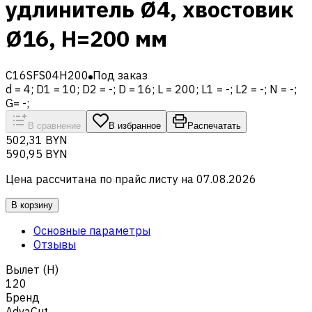
удлинитель Ø4, хвостовик
Ø16, H=200 мм
C16SFS04H200
Под заказ
d = 4; D1 = 10; D2 = -; D = 16; L = 200; L1 = -; L2 = -; N = -;
G= -;
В сравнение
В избранное
Распечатать
502,31 BYN
590,95 BYN
Цена рассчитана по прайс листу на
07.08.2026
В корзину
Основные параметры
Отзывы
Вылет (H)
120
Бренд
AdvaCut