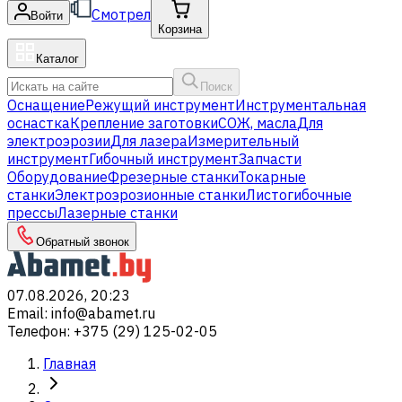
Смотрел
Войти
Корзина
Каталог
Поиск
Оснащение
Режущий инструмент
Инструментальная
оснастка
Крепление заготовки
СОЖ, масла
Для
электроэрозии
Для лазера
Измерительный
инструмент
Гибочный инструмент
Запчасти
Оборудование
Фрезерные станки
Токарные
станки
Электроэрозионные станки
Листогибочные
прессы
Лазерные станки
Обратный звонок
07.08.2026, 20:23
Email
:
info@abamet.ru
Телефон
:
+375 (29) 125-02-05
Главная