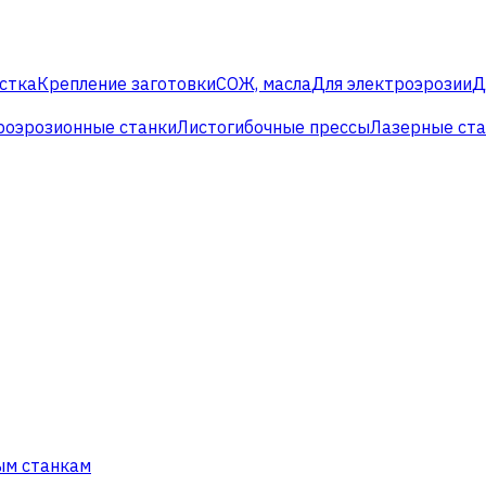
стка
Крепление заготовки
СОЖ, масла
Для электроэрозии
Д
роэрозионные станки
Листогибочные прессы
Лазерные ст
ым станкам