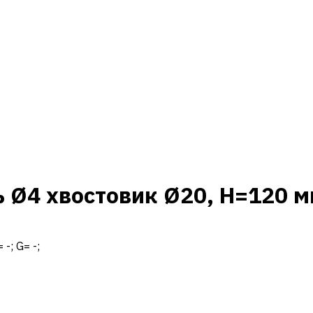
 Ø4 хвостовик Ø20, H=120 
 -; G= -;