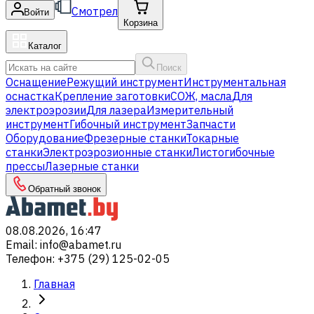
Смотрел
Войти
Корзина
Каталог
Поиск
Оснащение
Режущий инструмент
Инструментальная
оснастка
Крепление заготовки
СОЖ, масла
Для
электроэрозии
Для лазера
Измерительный
инструмент
Гибочный инструмент
Запчасти
Оборудование
Фрезерные станки
Токарные
станки
Электроэрозионные станки
Листогибочные
прессы
Лазерные станки
Обратный звонок
08.08.2026, 16:47
Email
:
info@abamet.ru
Телефон
:
+375 (29) 125-02-05
Главная