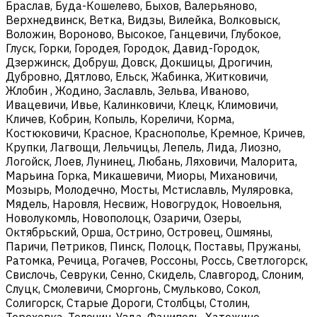
Браслав, Буда-Кошелево, Быхов, Валерьяново,
Верхнедвинск, Ветка, Видзы, Вилейка, Волковыск,
Воложин, Вороново, Высокое, Ганцевичи, Глубокое,
Глуск, Горки, Городея, Городок, Давид-Городок,
Дзержинск, Добруш, Довск, Докшицы, Дрогичин,
Дубровно, Дятлово, Ельск, Жабинка, Житковичи,
Жлобин , Жодино, Заславль, Зельва, Иваново,
Ивацевичи, Ивье, Калинковичи, Клецк, Климовичи,
Кличев, Кобрин, Копыль, Кореличи, Корма,
Костюковичи, Красное, Краснополье, Кремное, Кричев,
Крупки, Лагвощи, Лельчицы, Лепель, Лида, Лиозно,
Логойск, Лоев, Лунинец, Любань, Ляховичи, Малорита,
Марьина Горка, Микашевичи, Миоры, Михановичи,
Мозырь, Молодечно, Мосты, Мстиславль, Муляровка,
Мядель, Наровля, Несвиж, Новогрудок, Новоельня,
Новолукомль, Новополоцк, Озаричи, Озеры,
Октябрьский, Орша, Острино, Островец, Ошмяны,
Паричи, Петриков, Пинск, Полоцк, Поставы, Пружаны,
Ратомка, Речица, Рогачев, Россоны, Россь, Светлогорск,
Свислочь, Севруки, Сенно, Скидель, Славгород, Слоним,
Слуцк, Смолевичи, Сморгонь, Смульково, Сокол,
Солигорск, Старые Дороги, Столбцы, Столин,
Тереховка, Толочин, Узда, Фаниполь, Хатежино,