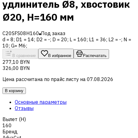
удлинитель Ø8, хвостовик
Ø20, H=160 мм
C20SFS08H160
Под заказ
d = 8; D1 = 14; D2 = -; D = 20; L = 160; L1 = 36; L2 = -; N =
10; G= M6;
В сравнение
В избранное
Распечатать
277,10 BYN
326,00 BYN
Цена рассчитана по прайс листу на
07.08.2026
В корзину
Основные параметры
Отзывы
Вылет (H)
160
Бренд
AdvaCut