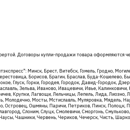
офертой. Договоры купли-продажи товара оформляются ч
кспресс": Минск, Брест, Витебск, Гомель, Гродно, Могиле
ерестовица, Борисов, Брагин, Браслав, Буда-Кошелево, Бы
окое, Глуск, Горки, Городея, Городок, Давид-Городок, Дз
аславль, Зельва, Иваново, Ивацевичи, Ивье, Калинковичи, 
чев, Крупки, Лагвощи, Лельчицы, Лепель, Лида, Лиозно, Л
, Молодечно, Мосты, Мстиславль, Муляровка, Мядель, Нар
о, Островец, Ошмяны, Паричи, Петриков, Пинск, Полоцк, П
Славгород, Слоним, Слуцк, Смолевичи, Сморгонь, Смульково
, Чаусы, Чашники, Червень, Чериков, Чечерск, Чисть, Шар