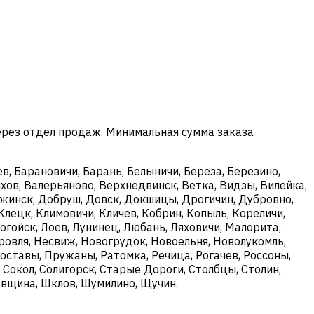
ерез отдел продаж. Минимальная сумма заказа
в, Барановичи, Барань, Белыничи, Береза, Березино,
хов, Валерьяново, Верхнедвинск, Ветка, Видзы, Вилейка,
ержинск, Добруш, Довск, Докшицы, Дрогичин, Дубровно,
Клецк, Климовичи, Кличев, Кобрин, Копыль, Кореличи,
огойск, Лоев, Лунинец, Любань, Ляховичи, Малорита,
овля, Несвиж, Новогрудок, Новоельня, Новолукомль,
оставы, Пружаны, Ратомка, Речица, Рогачев, Россоны,
, Сокол, Солигорск, Старые Дороги, Столбцы, Столин,
ковщина, Шклов, Шумилино, Щучин.