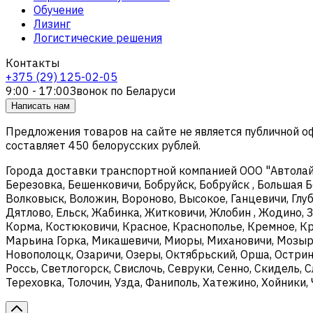
Обучение
Лизинг
Логистические решения
Контакты
+375 (29) 125-02-05
9:00 - 17:00
Звонок по Беларуси
Написать нам
Предложения товаров на сайте не является публичной 
составляет 450 белорусских рублей.
Города доставки транспортной компанией ООО "Автолайтэ
Березовка, Бешенковичи, Бобруйск, Бобруйск , Большая Б
Волковыск, Воложин, Вороново, Высокое, Ганцевичи, Глуб
Дятлово, Ельск, Жабинка, Житковичи, Жлобин , Жодино, З
Корма, Костюковичи, Красное, Краснополье, Кремное, Кри
Марьина Горка, Микашевичи, Миоры, Михановичи, Мозырь
Новополоцк, Озаричи, Озеры, Октябрьский, Орша, Острин
Россь, Светлогорск, Свислочь, Севруки, Сенно, Скидель, 
Тереховка, Толочин, Узда, Фаниполь, Хатежино, Хойники