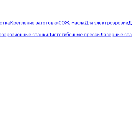
стка
Крепление заготовки
СОЖ, масла
Для электроэрозии
Д
роэрозионные станки
Листогибочные прессы
Лазерные ст