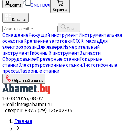
Смотрел
Войти
Корзина
Каталог
Поиск
Оснащение
Режущий инструмент
Инструментальная
оснастка
Крепление заготовки
СОЖ, масла
Для
электроэрозии
Для лазера
Измерительный
инструмент
Гибочный инструмент
Запчасти
Оборудование
Фрезерные станки
Токарные
станки
Электроэрозионные станки
Листогибочные
прессы
Лазерные станки
Обратный звонок
10.08.2026, 08:07
Email
:
info@abamet.ru
Телефон
:
+375 (29) 125-02-05
Главная