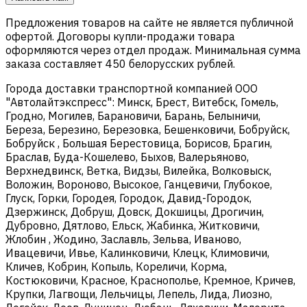
Предложения товаров на сайте не является публичной
офертой. Договоры купли-продажи товара
оформляются через отдел продаж. Минимальная сумма
заказа составляет 450 белорусских рублей.
Города доставки транспортной компанией ООО
"Автолайтэкспресс": Минск, Брест, Витебск, Гомель,
Гродно, Могилев, Барановичи, Барань, Белыничи,
Береза, Березино, Березовка, Бешенковичи, Бобруйск,
Бобруйск , Большая Берестовица, Борисов, Брагин,
Браслав, Буда-Кошелево, Быхов, Валерьяново,
Верхнедвинск, Ветка, Видзы, Вилейка, Волковыск,
Воложин, Вороново, Высокое, Ганцевичи, Глубокое,
Глуск, Горки, Городея, Городок, Давид-Городок,
Дзержинск, Добруш, Довск, Докшицы, Дрогичин,
Дубровно, Дятлово, Ельск, Жабинка, Житковичи,
Жлобин , Жодино, Заславль, Зельва, Иваново,
Ивацевичи, Ивье, Калинковичи, Клецк, Климовичи,
Кличев, Кобрин, Копыль, Кореличи, Корма,
Костюковичи, Красное, Краснополье, Кремное, Кричев,
Крупки, Лагвощи, Лельчицы, Лепель, Лида, Лиозно,