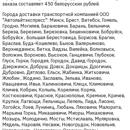
заказа составляет 450 белорусских рублей.
Города доставки транспортной компанией ООО
"Автолайтэкспресс": Минск, Брест, Витебск, Гомель,
Гродно, Могилев, Барановичи, Барань, Белыничи,
Береза, Березино, Березовка, Бешенковичи, Бобруйск,
Бобруйск , Большая Берестовица, Борисов, Брагин,
Браслав, Буда-Кошелево, Быхов, Валерьяново,
Верхнедвинск, Ветка, Видзы, Вилейка, Волковыск,
Воложин, Вороново, Высокое, Ганцевичи, Глубокое,
Глуск, Горки, Городея, Городок, Давид-Городок,
Дзержинск, Добруш, Довск, Докшицы, Дрогичин,
Дубровно, Дятлово, Ельск, Жабинка, Житковичи,
Жлобин , Жодино, Заславль, Зельва, Иваново,
Ивацевичи, Ивье, Калинковичи, Клецк, Климовичи,
Кличев, Кобрин, Копыль, Кореличи, Корма,
Костюковичи, Красное, Краснополье, Кремное, Кричев,
Крупки, Лагвощи, Лельчицы, Лепель, Лида, Лиозно,
Логойск, Лоев, Лунинец, Любань, Ляховичи, Малорита,
Марьина Горка, Микашевичи, Миоры, Михановичи,
Мозырь, Молодечно, Мосты, Мстиславль, Муляровка,
Мядель, Наровля, Несвиж, Новогрудок, Новоельня,