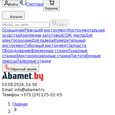
Смотрел
Войти
Корзина
Каталог
Поиск
Оснащение
Режущий инструмент
Инструментальная
оснастка
Крепление заготовки
СОЖ, масла
Для
электроэрозии
Для лазера
Измерительный
инструмент
Гибочный инструмент
Запчасти
Оборудование
Фрезерные станки
Токарные
станки
Электроэрозионные станки
Листогибочные
прессы
Лазерные станки
Обратный звонок
10.08.2026, 16:50
Email
:
info@abamet.ru
Телефон
:
+375 (29) 125-02-05
Главная