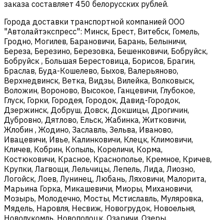
заказа составляет 450 белорусских рублей.
Города доставки транспортной компанией ООО
"Автолайтэкспресс": Минск, Брест, Витебск, Гомель,
Гродно, Могилев, Барановичи, Барань, Белыничи,
Береза, Березино, Березовка, Бешенковичи, Бобруйск,
Бобруйск , Большая Берестовица, Борисов, Брагин,
Браслав, Буда-Кошелево, Быхов, Валерьяново,
Верхнедвинск, Ветка, Видзы, Вилейка, Волковыск,
Воложин, Вороново, Высокое, Ганцевичи, Глубокое,
Глуск, Горки, Городея, Городок, Давид-Городок,
Дзержинск, Добруш, Довск, Докшицы, Дрогичин,
Дубровно, Дятлово, Ельск, Жабинка, Житковичи,
Жлобин , Жодино, Заславль, Зельва, Иваново,
Ивацевичи, Ивье, Калинковичи, Клецк, Климовичи,
Кличев, Кобрин, Копыль, Кореличи, Корма,
Костюковичи, Красное, Краснополье, Кремное, Кричев,
Крупки, Лагвощи, Лельчицы, Лепель, Лида, Лиозно,
Логойск, Лоев, Лунинец, Любань, Ляховичи, Малорита,
Марьина Горка, Микашевичи, Миоры, Михановичи,
Мозырь, Молодечно, Мосты, Мстиславль, Муляровка,
Мядель, Наровля, Несвиж, Новогрудок, Новоельня,
Новолукомль, Новополоцк, Озаричи, Озеры,