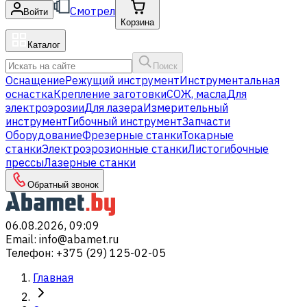
Смотрел
Войти
Корзина
Каталог
Поиск
Оснащение
Режущий инструмент
Инструментальная
оснастка
Крепление заготовки
СОЖ, масла
Для
электроэрозии
Для лазера
Измерительный
инструмент
Гибочный инструмент
Запчасти
Оборудование
Фрезерные станки
Токарные
станки
Электроэрозионные станки
Листогибочные
прессы
Лазерные станки
Обратный звонок
06.08.2026, 09:09
Email
:
info@abamet.ru
Телефон
:
+375 (29) 125-02-05
Главная