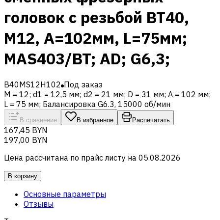
головок с резьбой BT40,
M12, A=102мм, L=75мм;
MAS403/BT; AD; G6,3;
B40MS12H102
Под заказ
M = 12; d1 = 12,5 мм; d2 = 21 мм; D = 31 мм; A = 102 мм;
L = 75 мм; Балансировка G6.3, 15000 об/мин
В сравнение
В избранное
Распечатать
167,45 BYN
197,00 BYN
Цена рассчитана по прайс листу на
05.08.2026
В корзину
Основные параметры
Отзывы