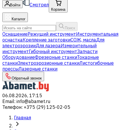
Смотрел
Войти
Корзина
Каталог
Поиск
Оснащение
Режущий инструмент
Инструментальная
оснастка
Крепление заготовки
СОЖ, масла
Для
электроэрозии
Для лазера
Измерительный
инструмент
Гибочный инструмент
Запчасти
Оборудование
Фрезерные станки
Токарные
станки
Электроэрозионные станки
Листогибочные
прессы
Лазерные станки
Обратный звонок
06.08.2026, 17:15
Email
:
info@abamet.ru
Телефон
:
+375 (29) 125-02-05
Главная