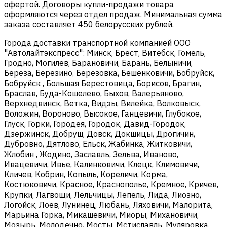
офертой. Договоры купли-продажи товара
оформляются через отдел продаж. Минимальная сумма
заказа составляет 450 белорусских рублей.
Города доставки транспортной компанией ООО
"Автолайтэкспресс": Минск, Брест, Витебск, Гомель,
Гродно, Могилев, Барановичи, Барань, Белыничи,
Береза, Березино, Березовка, Бешенковичи, Бобруйск,
Бобруйск , Большая Берестовица, Борисов, Брагин,
Браслав, Буда-Кошелево, Быхов, Валерьяново,
Верхнедвинск, Ветка, Видзы, Вилейка, Волковыск,
Воложин, Вороново, Высокое, Ганцевичи, Глубокое,
Глуск, Горки, Городея, Городок, Давид-Городок,
Дзержинск, Добруш, Довск, Докшицы, Дрогичин,
Дубровно, Дятлово, Ельск, Жабинка, Житковичи,
Жлобин , Жодино, Заславль, Зельва, Иваново,
Ивацевичи, Ивье, Калинковичи, Клецк, Климовичи,
Кличев, Кобрин, Копыль, Кореличи, Корма,
Костюковичи, Красное, Краснополье, Кремное, Кричев,
Крупки, Лагвощи, Лельчицы, Лепель, Лида, Лиозно,
Логойск, Лоев, Лунинец, Любань, Ляховичи, Малорита,
Марьина Горка, Микашевичи, Миоры, Михановичи,
Мозырь, Молодечно, Мосты, Мстиславль, Муляровка,