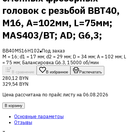
головок с резьбой BBT40,
M16, A=102мм, L=75мм;
MAS403/BT; AD; G6,3;
BB40MS16H102
Под заказ
M = 16; d1 = 17 мм; d2 = 29 мм; D = 34 мм; A = 102 мм; L
= 75 мм; Балансировка G6.3, 15000 об/мин
В сравнение
В избранное
Распечатать
280,12 BYN
329,54 BYN
Цена рассчитана по прайс листу на
06.08.2026
В корзину
Основные параметры
Отзывы