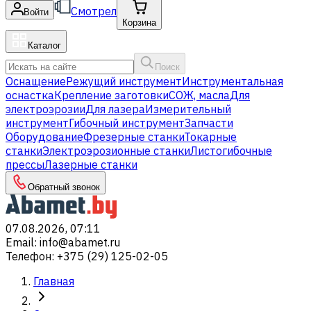
Смотрел
Войти
Корзина
Каталог
Поиск
Оснащение
Режущий инструмент
Инструментальная
оснастка
Крепление заготовки
СОЖ, масла
Для
электроэрозии
Для лазера
Измерительный
инструмент
Гибочный инструмент
Запчасти
Оборудование
Фрезерные станки
Токарные
станки
Электроэрозионные станки
Листогибочные
прессы
Лазерные станки
Обратный звонок
07.08.2026, 07:11
Email
:
info@abamet.ru
Телефон
:
+375 (29) 125-02-05
Главная