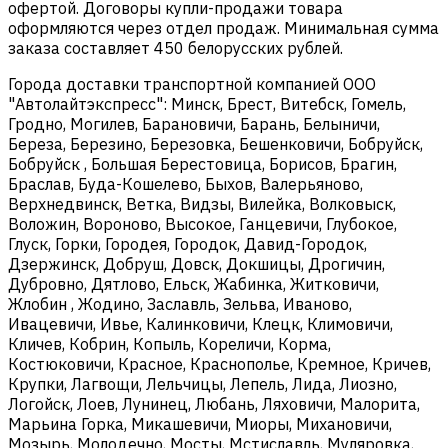
офертой. Договоры купли-продажи товара
оформляются через отдел продаж. Минимальная сумма
заказа составляет 450 белорусских рублей.
Города доставки транспортной компанией ООО
"Автолайтэкспресс": Минск, Брест, Витебск, Гомель,
Гродно, Могилев, Барановичи, Барань, Белыничи,
Береза, Березино, Березовка, Бешенковичи, Бобруйск,
Бобруйск , Большая Берестовица, Борисов, Брагин,
Браслав, Буда-Кошелево, Быхов, Валерьяново,
Верхнедвинск, Ветка, Видзы, Вилейка, Волковыск,
Воложин, Вороново, Высокое, Ганцевичи, Глубокое,
Глуск, Горки, Городея, Городок, Давид-Городок,
Дзержинск, Добруш, Довск, Докшицы, Дрогичин,
Дубровно, Дятлово, Ельск, Жабинка, Житковичи,
Жлобин , Жодино, Заславль, Зельва, Иваново,
Ивацевичи, Ивье, Калинковичи, Клецк, Климовичи,
Кличев, Кобрин, Копыль, Кореличи, Корма,
Костюковичи, Красное, Краснополье, Кремное, Кричев,
Крупки, Лагвощи, Лельчицы, Лепель, Лида, Лиозно,
Логойск, Лоев, Лунинец, Любань, Ляховичи, Малорита,
Марьина Горка, Микашевичи, Миоры, Михановичи,
Мозырь, Молодечно, Мосты, Мстиславль, Муляровка,