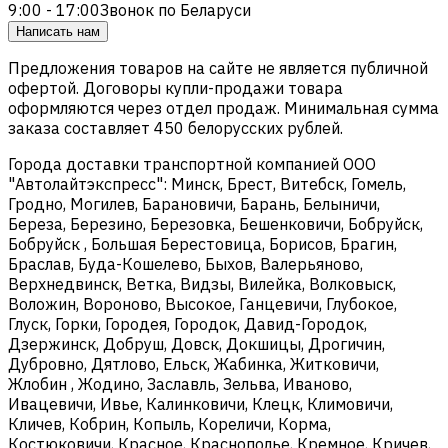
9:00 - 17:00
Звонок по Беларуси
Написать нам
Предложения товаров на сайте не является публичной
офертой. Договоры купли-продажи товара
оформляются через отдел продаж. Минимальная сумма
заказа составляет 450 белорусских рублей.
Города доставки транспортной компанией ООО
"Автолайтэкспресс": Минск, Брест, Витебск, Гомель,
Гродно, Могилев, Барановичи, Барань, Белыничи,
Береза, Березино, Березовка, Бешенковичи, Бобруйск,
Бобруйск , Большая Берестовица, Борисов, Брагин,
Браслав, Буда-Кошелево, Быхов, Валерьяново,
Верхнедвинск, Ветка, Видзы, Вилейка, Волковыск,
Воложин, Вороново, Высокое, Ганцевичи, Глубокое,
Глуск, Горки, Городея, Городок, Давид-Городок,
Дзержинск, Добруш, Довск, Докшицы, Дрогичин,
Дубровно, Дятлово, Ельск, Жабинка, Житковичи,
Жлобин , Жодино, Заславль, Зельва, Иваново,
Ивацевичи, Ивье, Калинковичи, Клецк, Климовичи,
Кличев, Кобрин, Копыль, Кореличи, Корма,
Костюковичи, Красное, Краснополье, Кремное, Кричев,