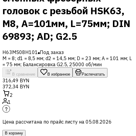
головок с резьбой HSK63,
M8, A=101мм, L=75мм; DIN
69893; AD; G2.5
H63MS08H101
Под заказ
M = 8; d1 = 8,5 мм; d2 = 14,5 мм; D = 23 мм; A = 101 мм; L
= 75 мм; Балансировка G2.5, 25000 об/мин
В сравнение
В избранное
Распечатать
316,49 BYN
372,34 BYN
2
1
Цена рассчитана по прайс листу на
05.08.2026
В корзину