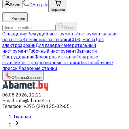
Смотрел
Войти
Корзина
Каталог
Поиск
Оснащение
Режущий инструмент
Инструментальная
оснастка
Крепление заготовки
СОЖ, масла
Для
электроэрозии
Для лазера
Измерительный
инструмент
Гибочный инструмент
Запчасти
Оборудование
Фрезерные станки
Токарные
станки
Электроэрозионные станки
Листогибочные
прессы
Лазерные станки
Обратный звонок
06.08.2026, 11:21
Email
:
info@abamet.ru
Телефон
:
+375 (29) 125-02-05
Главная