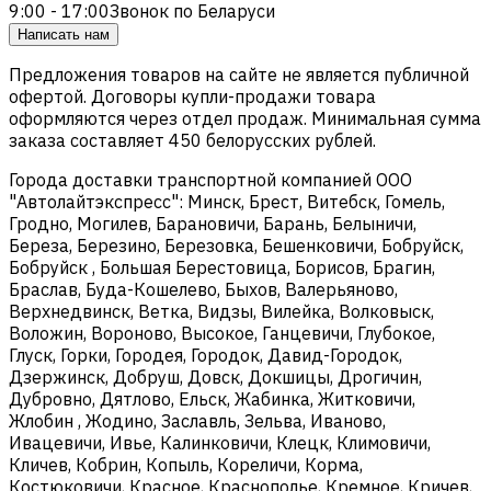
9:00 - 17:00
Звонок по Беларуси
Написать нам
Предложения товаров на сайте не является публичной
офертой. Договоры купли-продажи товара
оформляются через отдел продаж. Минимальная сумма
заказа составляет 450 белорусских рублей.
Города доставки транспортной компанией ООО
"Автолайтэкспресс": Минск, Брест, Витебск, Гомель,
Гродно, Могилев, Барановичи, Барань, Белыничи,
Береза, Березино, Березовка, Бешенковичи, Бобруйск,
Бобруйск , Большая Берестовица, Борисов, Брагин,
Браслав, Буда-Кошелево, Быхов, Валерьяново,
Верхнедвинск, Ветка, Видзы, Вилейка, Волковыск,
Воложин, Вороново, Высокое, Ганцевичи, Глубокое,
Глуск, Горки, Городея, Городок, Давид-Городок,
Дзержинск, Добруш, Довск, Докшицы, Дрогичин,
Дубровно, Дятлово, Ельск, Жабинка, Житковичи,
Жлобин , Жодино, Заславль, Зельва, Иваново,
Ивацевичи, Ивье, Калинковичи, Клецк, Климовичи,
Кличев, Кобрин, Копыль, Кореличи, Корма,
Костюковичи, Красное, Краснополье, Кремное, Кричев,