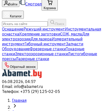
Смотрел
Войти
Корзина
Каталог
Поиск
Оснащение
Режущий инструмент
Инструментальная
оснастка
Крепление заготовки
СОЖ, масла
Для
электроэрозии
Для лазера
Измерительный
инструмент
Гибочный инструмент
Запчасти
Оборудование
Фрезерные станки
Токарные
станки
Электроэрозионные станки
Листогибочные
прессы
Лазерные станки
Обратный звонок
06.08.2026, 04:57
Email
:
info@abamet.ru
Телефон
:
+375 (29) 125-02-05
Главная