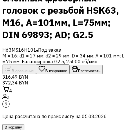
головок с резьбой HSK63,
M16, A=101мм, L=75мм;
DIN 69893; AD; G2.5
H63MS16H101
Под заказ
M = 16; d1 = 17 мм; d2 = 29 мм; D = 34 мм; A = 101 мм; L
= 75 мм; Балансировка G2.5, 25000 об/мин
В сравнение
В избранное
Распечатать
316,49 BYN
372,34 BYN
4
1
Цена рассчитана по прайс листу на
05.08.2026
В корзину