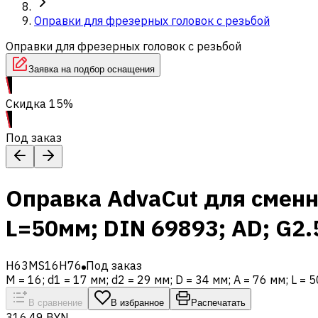
Оправки для фрезерных головок с резьбой
Оправки для фрезерных головок с резьбой
Заявка на подбор оснащения
Скидка 15%
Под заказ
Оправка AdvaCut для сменн
L=50мм; DIN 69893; AD; G2.
H63MS16H76
Под заказ
M = 16; d1 = 17 мм; d2 = 29 мм; D = 34 мм; A = 76 мм; L =
В сравнение
В избранное
Распечатать
316,49 BYN