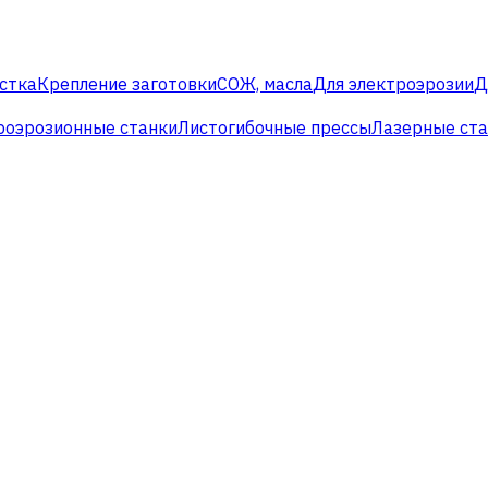
стка
Крепление заготовки
СОЖ, масла
Для электроэрозии
Д
роэрозионные станки
Листогибочные прессы
Лазерные ст